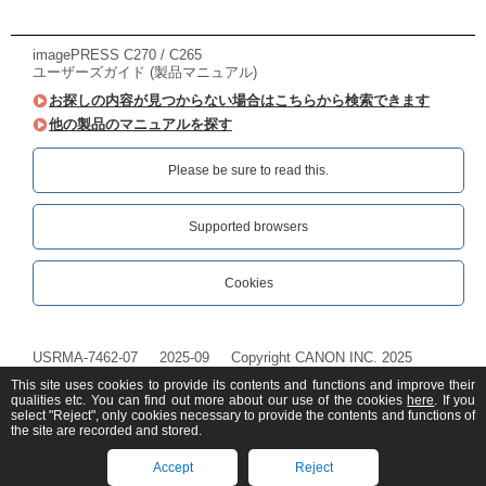
imagePRESS C270 / C265
ユーザーズガイド (製品マニュアル)
お探しの内容が見つからない場合はこちらから検索できます
他の製品のマニュアルを探す
Please be sure to read this.‎
Supported browsers
Cookies
USRMA-7462-07
2025-09
Copyright CANON INC. 2025
This site uses cookies to provide its contents and functions and improve their
qualities etc. You can find out more about our use of the cookies
here
. If you
select "Reject", only cookies necessary to provide the contents and functions of
the site are recorded and stored.
Accept
Reject