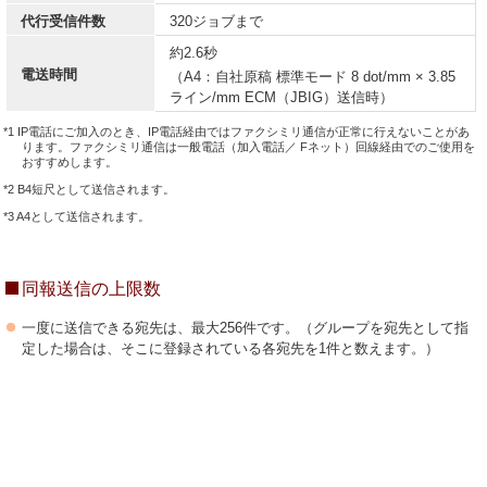
代行受信件数
320ジョブまで
約2.6秒
電送時間
（A4：自社原稿 標準モード 8 dot/mm × 3.85
ライン/mm ECM（JBIG）送信時）
*1 IP電話にご加入のとき、IP電話経由ではファクシミリ通信が正常に行えないことがあ
ります。ファクシミリ通信は一般電話（加入電話／ Fネット）回線経由でのご使用を
おすすめします。
*2 B4短尺として送信されます。
*3 A4として送信されます。
同報送信の上限数
一度に送信できる宛先は、最大256件です。（グループを宛先として指
定した場合は、そこに登録されている各宛先を1件と数えます。）