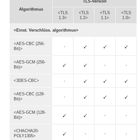
TLS-Version
Algorithmus
<TLS
<TLS
<TLS
<TLS
1.3>
1.2>
1.1>
1.0>
<Einst. Verschlüss. algorithmus>
<AES-CBC (256-
-
Bit)>
<AES-GCM (256-
-
-
Bit)>
<3DES-CBC>
-
<AES-CBC (128-
-
Bit)>
<AES-GCM (128-
-
-
Bit)>
<CHACHA20-
-
-
-
POLY1305>