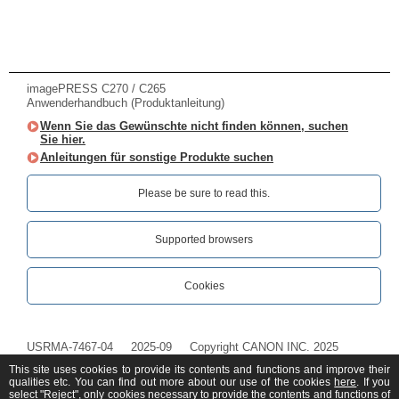
imagePRESS C270 / C265
Anwenderhandbuch (Produktanleitung)
Wenn Sie das Gewünschte nicht finden können, suchen
Sie hier.
Anleitungen für sonstige Produkte suchen
Please be sure to read this.‎
Supported browsers
Cookies
USRMA-7467-04
2025-09
Copyright CANON INC. 2025
This site uses cookies to provide its contents and functions and improve their
qualities etc. You can find out more about our use of the cookies
here
. If you
select "Reject", only cookies necessary to provide the contents and functions of