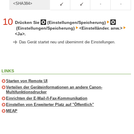
<SHA384>
-
-
10
Drücken Sie
(Einstellungen/Speicherung)
(Einstellungen/Speicherung)
<Einstelländer. anw.>
<Ja>.
Das Gerät startet neu und übernimmt die Einstellungen.
LINKS
Starten von Remote UI
Verteilen der Geräteinformationen an andere Canon-
Multifunktionsdrucker
Einrichten der E-Mail-/I-Fax-Kommunikation
Einstellen von Erweiterter Platz auf "Öffentlich"
MEAP