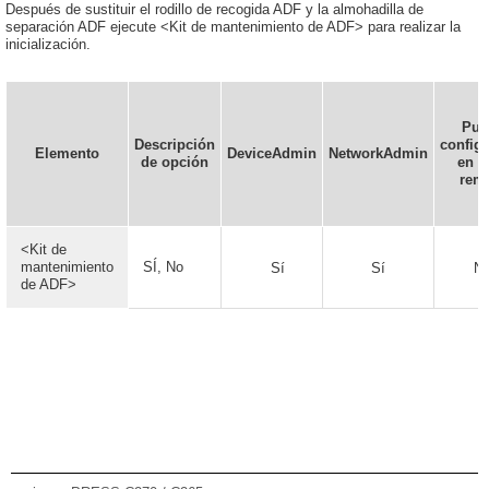
Después de sustituir el rodillo de recogida ADF y la almohadilla de
separación ADF ejecute <Kit de mantenimiento de ADF> para realizar la
inicialización.
Pue
Descripción
config
Elemento
DeviceAdmin
NetworkAdmin
de opción
en la
rem
<Kit de
mantenimiento
SÍ, No
Sí
Sí
N
de ADF>