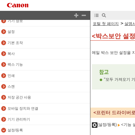
개요
기기 정보
>
포털 첫 페이지
설명서
설정
<박스보안 설정
기본 조작
메일 박스 보안 설정을 
복사
팩스 기능
인쇄
"모두 가져오기 기능"
스캔
저장 공간 사용
모바일 장치와 연결
<프린터 드라이버로
기기 관리하기
(설정/등록)
<기능 
설정/등록