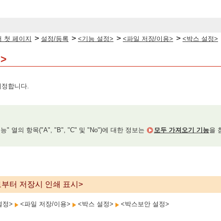
>
>
>
>
 첫 페이지
설정/등록
<기능 설정>
<파일 저장/이용>
<박스 설정>
>
지정합니다.
 열의 항목("A", "B", "C" 및 "No")에 대한 정보는
모두 가져오기 기능
을 
부터 저장시 인쇄 표시>
설정>
<파일 저장/이용>
<박스 설정>
<박스보안 설정>