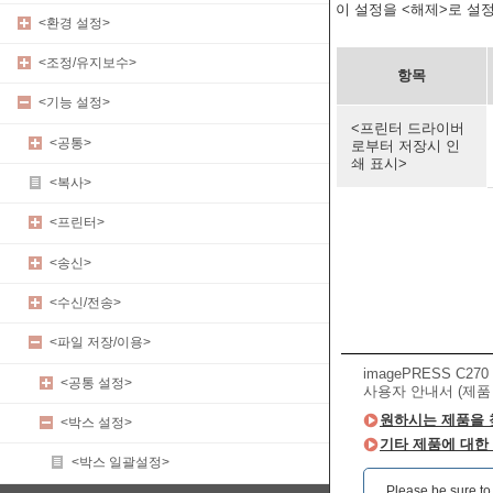
이 설정을 <해제>로 설
<환경 설정>
<조정/유지보수>
항목
<기능 설정>
<프린터 드라이버
<공통>
로부터 저장시 인
쇄 표시>
<복사>
<프린터>
<송신>
<수신/전송>
<파일 저장/이용>
imagePRESS C270 
<공통 설정>
사용자 안내서 (제품
원하시는 제품을 
<박스 설정>
기타 제품에 대한
<박스 일괄설정>
Please be sure to r