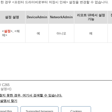
정한 경우 <프린터 드라이버로부터 저장시 인쇄> 설정을 변경할 수 없습니다.
리모트 UI에서 설정
설정 설명
DeviceAdmin
NetworkAdmin
가능
<
설정
>, <해
예
아니오
예
제>
/ C265
 설명서)
찾지 못한 경우, 여기서 검색할 수 있습니다.
 설명서 찾기
ead this.‎
Supported browsers
Cookies