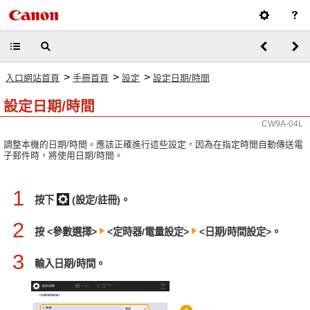
>
>
>
入口網站首頁
手冊首頁
設定
設定日期/時間
設定日期/時間
CW9A-04L
調整本機的日期/時間。應該正確進行這些設定，因為在指定時間自動傳送電
子郵件時，將使用日期/時間。
1
按下
(設定/註冊)。
2
按 <參數選擇>
<定時器/電量設定>
<日期/時間設定>。
3
輸入日期/時間。