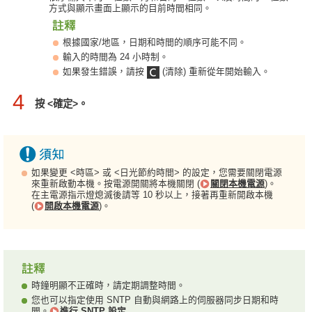
方式與顯示畫面上顯示的目前時間相同。
根據國家/地區，日期和時間的順序可能不同。
輸入的時間為 24 小時制。
如果發生錯誤，請按
(清除) 重新從年開始輸入。
4
按 <確定>。
如果變更 <時區> 或 <日光節約時間> 的設定，您需要關閉電源
來重新啟動本機。按電源開關將本機關閉 (
關閉本機電源
)。
在主電源指示燈熄滅後請等 10 秒以上，接著再重新開啟本機
(
開啟本機電源
)。
時鐘明顯不正確時，請定期調整時間。
您也可以指定使用 SNTP 自動與網路上的伺服器同步日期和時
間。
進行 SNTP 設定