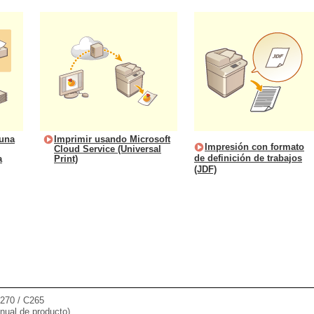
 una
Imprimir usando Microsoft
Impresión con formato
Cloud Service (Universal
de definición de trabajos
a
Print)
(JDF)
270 / C265
nual de producto)