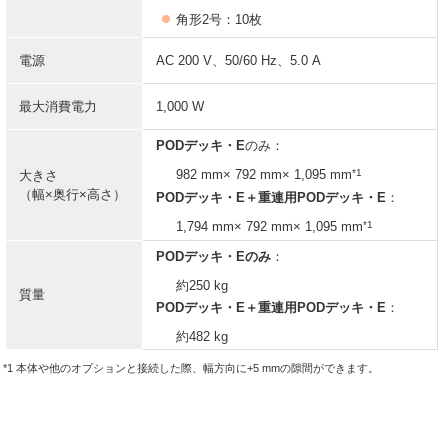
角形2号：10枚
電源
AC 200 V、50/60 Hz、5.0 A
最大消費電力
1,000 W
PODデッキ・E
のみ：
*1
982 mm× 792 mm× 1,095 mm
大きさ
（幅×奥行×高さ）
PODデッキ・E
＋
重連用PODデッキ・E
：
*1
1,794 mm× 792 mm× 1,095 mm
PODデッキ・Eのみ
：
約250 kg
質量
PODデッキ・E＋
重連用PODデッキ・E
：
約482 kg
*1 本体や他のオプションと接続した際、幅方向に+5 mmの隙間ができます。