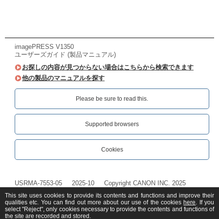
imagePRESS V1350
ユーザーズガイド (製品マニュアル)
お探しの内容が見つからない場合はこちらから検索できます
他の製品のマニュアルを探す
Please be sure to read this.‎
Supported browsers
Cookies
USRMA-7553-05
2025-10
Copyright CANON INC. 2025
This site uses cookies to provide its contents and functions and improve their
qualities etc. You can find out more about our use of the cookies
here
. If you
select "Reject", only cookies necessary to provide the contents and functions of
the site are recorded and stored.