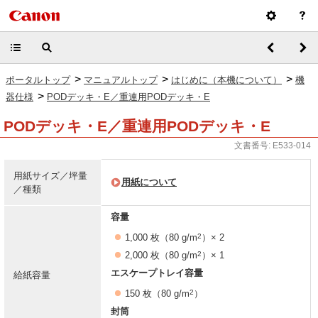
>
>
>
ポータルトップ
マニュアルトップ
はじめに（本機について）
機
>
器仕様
PODデッキ・E／重連用PODデッキ・E
PODデッキ・E／重連用PODデッキ・E
文書番号: E533-014
用紙サイズ／坪量
用紙について
／種類
容量
2
1,000 枚（80 g/m
）× 2
2
2,000 枚（80 g/m
）× 1
エスケープトレイ容量
給紙容量
2
150 枚（80 g/m
）
封筒