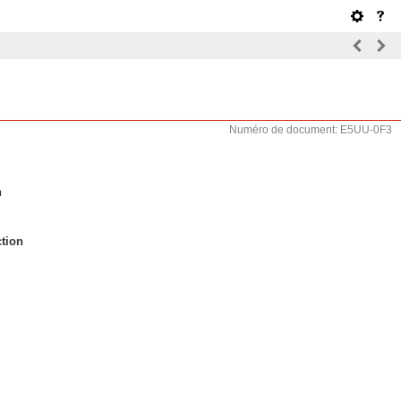
Numéro de document: E5UU-0F3
n
ction