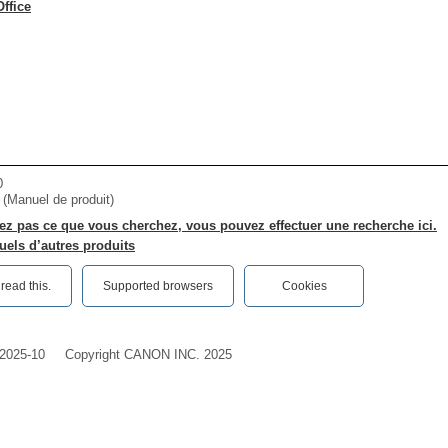
Office
0
r (Manuel de produit)
ez pas ce que vous cherchez, vous pouvez effectuer une recherche ici.
els d’autres produits
ead this.‎
Supported browsers
Cookies
2025-10
Copyright CANON INC. 2025