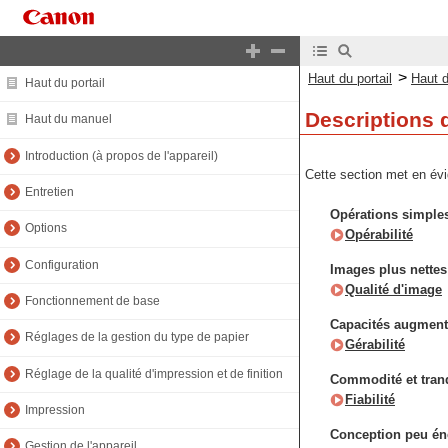
>
Haut du portail
Haut 
Haut du portail
Descriptions 
Haut du manuel
Introduction (à propos de l'appareil)
Cette section met en évi
Entretien
Opérations simples 
Options
Opérabilité
Configuration
Images plus nettes
Qualité d'image
Fonctionnement de base
Capacités augmenté
Réglages de la gestion du type de papier
Gérabilité
Réglage de la qualité d'impression et de finition
Commodité et tranqu
Fiabilité
Impression
Conception peu éne
Gestion de l'appareil