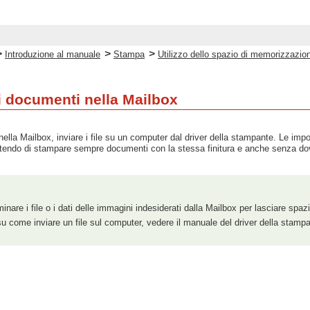
>
>
>
Introduzione al manuale
Stampa
Utilizzo dello spazio di memorizzazio
i documenti nella Mailbox
nella Mailbox, inviare i file su un computer dal driver della stampante. Le im
endo di stampare sempre documenti con la stessa finitura e anche senza dove
iminare i file o i dati delle immagini indesiderati dalla Mailbox per lasciare s
su come inviare un file sul computer, vedere il manuale del driver della stamp