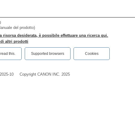
0
Manuale del prodotto)
a risorsa desiderata, è possibile effettuare una ricerca qui.
i altri prodotti
ead this.‎
Supported browsers
Cookies
2025-10
Copyright CANON INC. 2025