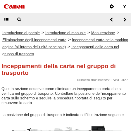
>
>
>
Introduzione al portale
Introduzione al manuale
Manutenzione
>
Eliminazione degli inceppamenti carta
Inceppamenti carta nella marking
>
engine (all'interno dell'unità principale)
Inceppamenti della carta nel
gruppo di trasporto
Inceppamenti della carta nel gruppo di
trasporto
Numero documento: E5WC-027
Questa sezione descrive come eliminare un inceppamento carta che si
verifica nel gruppo di trasporto. Controllare la posizione dell'inceppamento
carta sullo schermo e seguire la procedura riportata di seguito per
rimuovere la carta.
La posizione del gruppo di trasporto è indicata nell'illustrazione seguente.