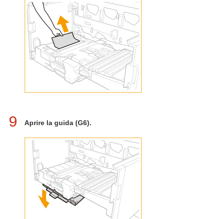
9
Aprire la guida (G6).