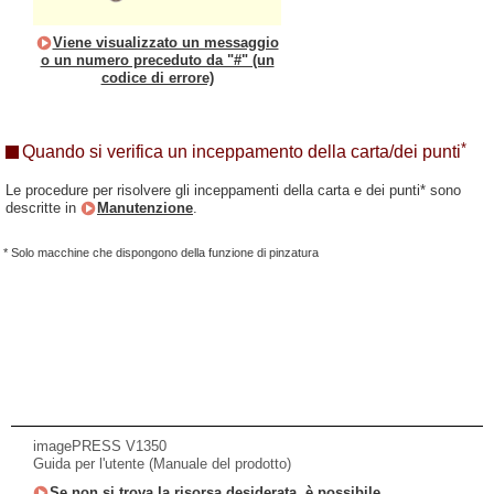
Viene visualizzato un messaggio
o un numero preceduto da "#" (un
codice di errore)
*
Quando si verifica un inceppamento della carta/dei punti
Le procedure per risolvere gli inceppamenti della carta e dei punti* sono
descritte in
Manutenzione
.
* Solo macchine che dispongono della funzione di pinzatura
imagePRESS V1350
Guida per l'utente (Manuale del prodotto)
Se non si trova la risorsa desiderata, è possibile