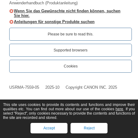
Anwenderhandbuch (Produktanleitung)
Wenn Sie das Gewünschte nicht finden können, suchen
Sie hier.
Anleitungen für sonstige Produkte suchen
Please be sure to read this.‎
Supported browsers
Cookies
USRMA-7559-05
2025-10
Copyright CANON INC. 2025
This site uses cookies to provide its contents and functions and improve their
qualities etc. You can find out more about our use of the cookies
here
. If you
select "Reject", only cookies necessary to provide the contents and functions of
the site are recorded and stored.
Accept
Reject