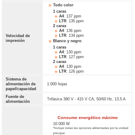
Todo color
:
1 caras
A4
: 137 ppm
LTR
: 135 ppm
2 caras
A4
: 136 ppm
LTR
: 134 ppm
Velocidad de
impresión
Blanco y negro
:
1 caras
A4
: 130 ppm
LTR
: 127 ppm
2 caras
A4
: 130 ppm
LTR
: 126 ppm
Sistema de
alimentación de
1.000 hojas
papel/capacidad
Fuente de
Trifásica 380 V - 415 V CA, 50/60 Hz, 13,5 A
alimentación
Consumo energético máximo
10.000 W
*Incluye todas las opciones alimentadas por la unidad
principal.