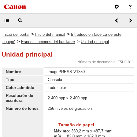
>
>
Inicio del portal
Inicio del manual
Introducción (acerca de este
>
>
equipo)
Especificaciones del hardware
Unidad principal
Unidad principal
Número de documento: E5UJ-011
Nombre
imagePRESS V1350
Tipo
Consola
Color admitido
Todo color
Resolución de
2.400 ppp x 2.400 ppp
escritura
Número de tonos
256 niveles de gradación
Tamaño de papel
*
Máximo
: 330,2 mm x 487,7 mm
mín.
: 182,0 mm x 182,0 mm