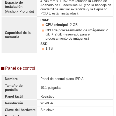
4.743 mm x 1.152 mm (cuando la Unidad de
Espacio de
Acabado de Cuadernillos AF (con la bandeja de
instalación
cuadernillos auxiliar extendida) y la Deposito
(Ancho x Profundo)
POD E están instaladas).
RAM
:
CPU principal
: 2 GB
CPU de procesamiento de imágenes
: 2
Capacidad de la
GB + 2 GB (reservado para el
memoria
procesamiento de imágenes)
SSD
:
1 TB
Panel de control
Nombre
Panel de control plano IPR A
Tamaño de
10,1 pulgadas
pantalla
Panel táctil
Resistivo
Resolución
WSVGA
Clave del hardware
Sin clave