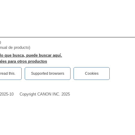
0
nual de producto)
lo que busca, puede buscar aquí.
les para otros productos
ead this.‎
Supported browsers
Cookies
2025-10
Copyright CANON INC. 2025