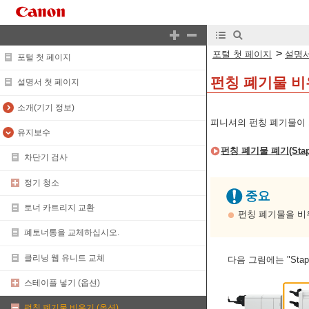
>
포털 첫 페이지
설명서
포털 첫 페이지
펀칭 폐기물 
설명서 첫 페이지
소개(기기 정보)
피니셔의 펀칭 폐기물이 
유지보수
펀칭 폐기물 폐기(Staple 
차단기 검사
정기 청소
토너 카트리지 교환
펀칭 폐기물을 비
폐토너통을 교체하십시오.
클리닝 웹 유니트 교체
다음 그림에는 "Staple
스테이플 넣기 (옵션)
펀칭 폐기물 비우기 (옵션)