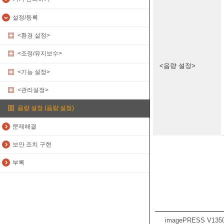
설정/등록
<환경 설정>
<조정/유지보수>
<음량 설정>
<기능 설정>
<관리설정>
음량 설정 (음량 설정)
문제해결
보안 조치 구현
부록
imagePRESS V135