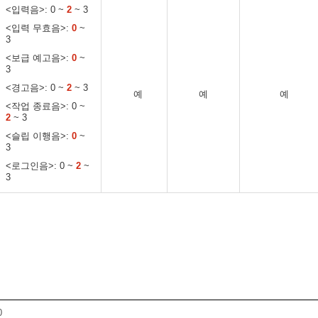
<입력음>: 0 ~
2
~ 3
<입력 무효음>:
0
~
3
<보급 예고음>:
0
~
3
<경고음>: 0 ~
2
~ 3
예
예
예
<작업 종료음>: 0 ~
2
~ 3
<슬립 이행음>:
0
~
3
<로그인음>: 0 ~
2
~
3
0