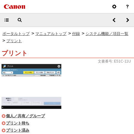
>
>
>
ポータルトップ
マニュアルトップ
付録
システム機能／項目一覧
>
プリント
プリント
文書番号: E51C-11U
個人／共有／グループ
プリント待ち
プリント済み