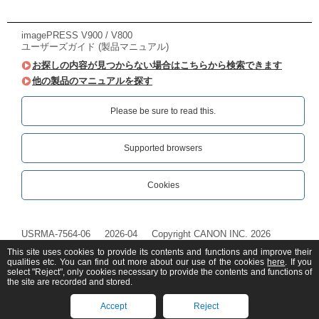
imagePRESS V900 / V800
ユーザーズガイド (製品マニュアル)
お探しの内容が見つからない場合はこちらから検索できます
他の製品のマニュアルを探す
Please be sure to read this.‎
Supported browsers
Cookies
USRMA-7564-06
2026-04
Copyright CANON INC. 2026
This site uses cookies to provide its contents and functions and improve their
qualities etc. You can find out more about our use of the cookies
here
. If you
select "Reject", only cookies necessary to provide the contents and functions of
the site are recorded and stored.
Accept
Reject