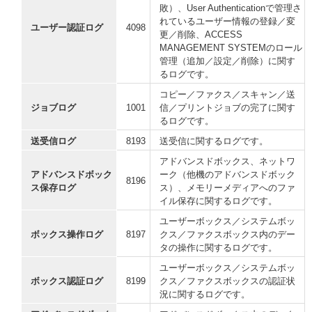
敗）、User Authenticationで管理さ
れているユーザー情報の登録／変
ユーザー認証ログ
4098
更／削除、ACCESS
MANAGEMENT SYSTEMのロール
管理（追加／設定／削除）に関す
るログです。
コピー／ファクス／スキャン／送
ジョブログ
1001
信／プリントジョブの完了に関す
るログです。
送受信ログ
8193
送受信に関するログです。
アドバンスドボックス、ネットワ
アドバンスドボック
ーク（他機のアドバンスドボック
8196
ス保存ログ
ス）、メモリーメディアへのファ
イル保存に関するログです。
ユーザーボックス／システムボッ
ボックス操作ログ
8197
クス／ファクスボックス内のデー
タの操作に関するログです。
ユーザーボックス／システムボッ
ボックス認証ログ
8199
クス／ファクスボックスの認証状
況に関するログです。