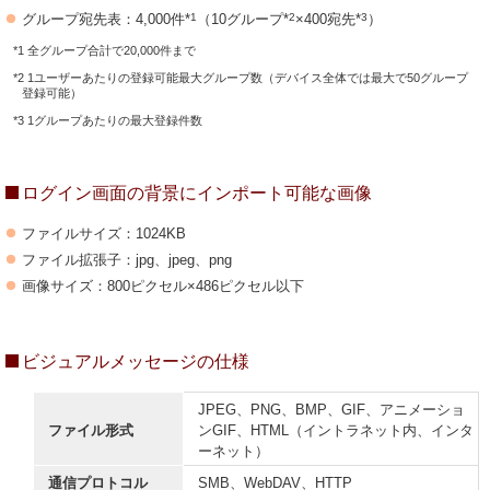
1
2
3
グループ宛先表：4,000件*
（10グループ*
×400宛先*
）
*1 全グループ合計で20,000件まで
*2 1ユーザーあたりの登録可能最大グループ数（デバイス全体では最大で50グループ
登録可能）
*3 1グループあたりの最大登録件数
ログイン画面の背景にインポート可能な画像
ファイルサイズ：1024KB
ファイル拡張子：jpg、jpeg、png
画像サイズ：800ピクセル×486ピクセル以下
ビジュアルメッセージの仕様
JPEG、PNG、BMP、GIF、アニメーショ
ファイル形式
ンGIF、HTML（イントラネット内、インタ
ーネット）
通信プロトコル
SMB、WebDAV、HTTP