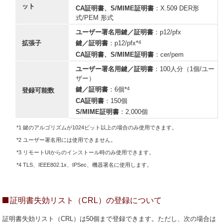
ット
CA証明書、S/MIME証明書
：X.509 DER形
式/PEM 形式
ユーザー署名用鍵／証明書
：p12/pfx
4
拡張子
鍵／証明書
：p12/pfx*
CA証明書、S/MIME証明書
：cer/pem
ユーザー署名用鍵／証明書
：100人分（1個/ユー
ザー）
4
鍵／証明書
：6個*
登録可能数
CA証明書
：150個
S/MIME証明書
：2,000個
*1 鍵のアルゴリズムが1024ビット以上の場合のみ使用できます。
*2 ユーザー署名用には使用できません。
*3 リモートUIからのインストール時のみ使用できます。
*4 TLS、IEEE802.1x、IPSec、機器署名に使用します。
証明書失効リスト（CRL）の登録について
証明書失効リスト（CRL）は50個まで登録できます。ただし、次の場合は