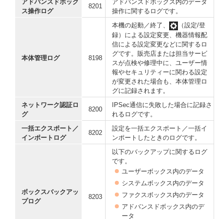
アドバンスドボック
アドバンスドボックス内のデータ
8201
ス操作ログ
操作に関するログです。
本機の起動／終了、
（設定/登
録）による設定変更、機器情報配
信による設定変更などに関するロ
グです。販売店または担当サービ
本体管理ログ
8198
スが点検や修理中に、ユーザー情
報やセキュリティーに関わる設定
が変更された場合も、本体管理ロ
グに記録されます。
ネットワーク認証ロ
IPSec通信に失敗した場合に記録さ
8200
グ
れるログです。
一括エクスポート／
設定を一括エクスポート／一括イ
8202
インポートログ
ンポートしたときのログです。
以下のバックアップに関するログ
です。
ユーザーボックス内のデータ
システムボックス内のデータ
ボックスバックアッ
ファクスボックス内のデータ
8203
プログ
アドバンスドボックス内のデ
ータ