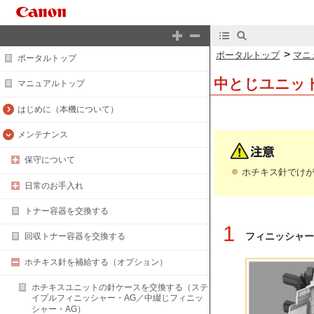
>
ポータルトップ
マニ
ポータルトップ
中とじユニッ
マニュアルトップ
はじめに（本機について）
メンテナンス
保守について
ホチキス針でけ
日常のお手入れ
トナー容器を交換する
1
フィニッシャー
回収トナー容器を交換する
ホチキス針を補給する（オプション）
ホチキスユニットの針ケースを交換する（ステ
イプルフィニッシャー・AG／中綴じフィニッ
シャー・AG）