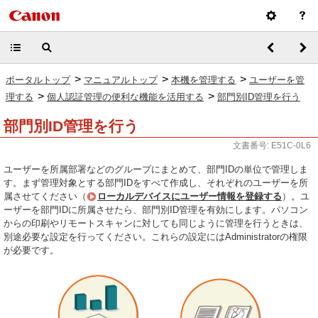
>
>
>
ポータルトップ
マニュアルトップ
本機を管理する
ユーザーを管
>
>
理する
個人認証管理の便利な機能を活用する
部門別ID管理を行う
部門別ID管理を行う
文書番号: E51C-0L6
ユーザーを所属部署などのグループにまとめて、部門IDの単位で管理しま
す。まず管理対象とする部門IDをすべて作成し、それぞれのユーザーを所
属させてください（
ローカルデバイスにユーザー情報を登録する
）。ユ
ーザーを部門IDに所属させたら、部門別ID管理を有効にします。パソコン
からの印刷やリモートスキャンに対しても同じように管理を行うときは、
別途必要な設定を行ってください。これらの設定にはAdministratorの権限
が必要です。