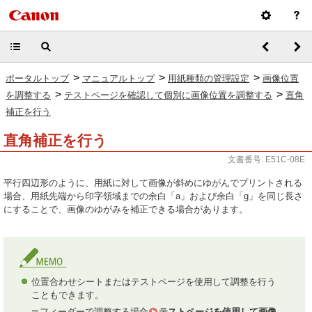
>
>
>
ポータルトップ
マニュアルトップ
用紙種類の管理設定
画像位置
>
>
を調整する
テストページを確認して個別に画像位置を調整する
直角
補正を行う
直角補正を行う
文書番号: E51C-08E
平行四辺形のように、用紙に対して画像が斜めにゆがんでプリントされる
場合、用紙先端から印字領域までの余白「a」および余白「g」を同じ長さ
にすることで、画像のゆがみを補正できる場合があります。
位置合わせシートまたはテストページを使用して調整を行う
こともできます。
フィーダーで調整する場合
テストページを使用して画像