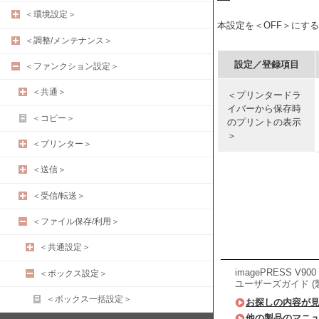
＜環境設定＞
本設定を＜OFF＞にす
＜調整/メンテナンス＞
設定／登録項目
＜ファンクション設定＞
＜共通＞
＜プリンタードラ
イバーから保存時
＜コピー＞
のプリントの表示
＞
＜プリンター＞
＜送信＞
＜受信/転送＞
＜ファイル保存/利用＞
＜共通設定＞
imagePRESS V900 
＜ボックス設定＞
ユーザーズガイド (
＜ボックス一括設定＞
お探しの内容が
他の製品のマニ