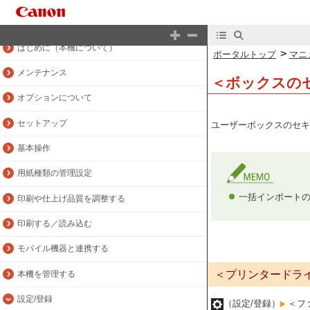
マニュアルトップ
はじめに（本機について）
>
ポータルトップ
マニ
メンテナンス
＜ボックスの
オプションについて
セットアップ
ユーザーボックスのセキ
基本操作
用紙種類の管理設定
一括インポートの
印刷や仕上げ品質を調整する
印刷する／読み込む
モバイル機器と連携する
＜プリンタードラ
本機を管理する
設定/登録
（設定/登録）
＜フ