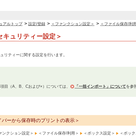
>
>
>
ュアルトップ
設定/登録
＜ファンクション設定＞
＜ファイル保存/利
セキュリティー設定＞
ュリティーに関する設定を行います。
項目（A、B、Cおよび×）については、
「一括インポート」について
を参
イバーから保存時のプリントの表示＞
ァンクション設定＞
＜ファイル保存/利用＞
＜ボックス設定＞
＜ボック