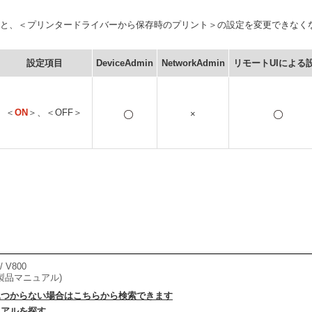
ると、＜プリンタードライバーから保存時のプリント＞の設定を変更できなく
設定項目
DeviceAdmin
NetworkAdmin
リモートUIによる
＜
ON
＞、＜OFF＞
×
/ V800
製品マニュアル)
見つからない場合はこちらから検索できます
ュアルを探す