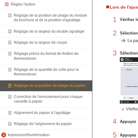
Réglez l'action
Lors de l'aju
Réglage de la position de pliage du module
1
Vérifiez 
de brochure et de la position d'agrafage
2
Réglage de la largeur du double agrafage
Sélection
La pa
Réglage de la largeur de coupe
3
Sélection
Réglage précis du format de finition de
thermoreliure
Réglage de la quantité de colle pour la
thermoreliure
Réglage de la position de pliage du papier
Correction de l'enroulement pour chaque
cassette à papier
Vérifie
Alignement du papier à l'agrafage
4
Appuyez 
Réglage de l'alignement du papier
5
Appuyez s
Impression/Numérisation