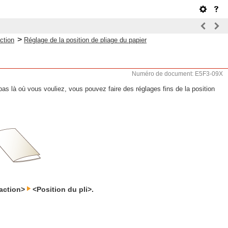
>
ction
Réglage de la position de pliage du papier
Numéro de document: E5F3-09X
t pas là où vous vouliez, vous pouvez faire des réglages fins de la position
action>
<Position du pli>.