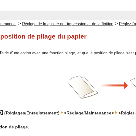
>
>
du manuel
Réglage de la qualité de l'impression et de la finition
Réglez l'a
position de pliage du papier
 l'aide d'une option avec une fonction pliage, et que la position de pliage n'es
(Réglages/Enregistrement)
<Réglage/Maintenance>
<Régler 
tion de pliage.