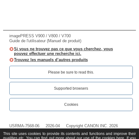
imagePRESS V900 / V800 / V700
Guide de l'utilisateur (Manuel de produit)
Si vous ne trouvez pas ce que vous cherchez, vous
pouvez effectuer une recherche ici.
Trouvez les manuels d’autres produits
Please be sure to read this.‎
Supported browsers
Cookies
USRMA-7568-06
2026-04
Copyright CANON INC. 2026
This site uses cookies to provide its contents and functions and improve their
qualities etc. You can find out more about our use of the cookies
here
. If you