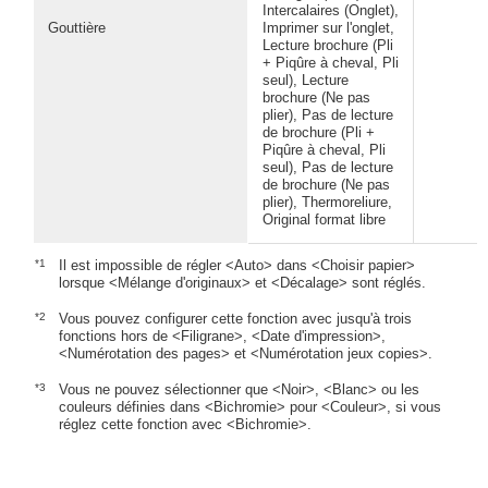
Intercalaires (Onglet),
Gouttière
Imprimer sur l'onglet,
Lecture brochure (Pli
+ Piqûre à cheval, Pli
seul), Lecture
brochure (Ne pas
plier), Pas de lecture
de brochure (Pli +
Piqûre à cheval, Pli
seul), Pas de lecture
de brochure (Ne pas
plier), Thermoreliure,
Original format libre
*1
Il est impossible de régler <Auto> dans <Choisir papier>
lorsque <Mélange d'originaux> et <Décalage> sont réglés.
*2
Vous pouvez configurer cette fonction avec jusqu'à trois
fonctions hors de <Filigrane>, <Date d'impression>,
<Numérotation des pages> et <Numérotation jeux copies>.
*3
Vous ne pouvez sélectionner que <Noir>, <Blanc> ou les
couleurs définies dans <Bichromie> pour <Couleur>, si vous
réglez cette fonction avec <Bichromie>.