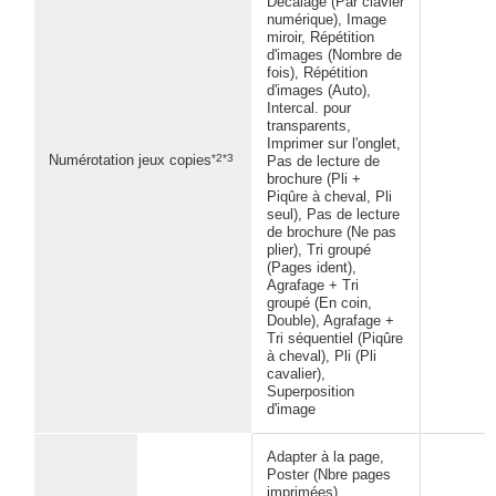
Décalage (Par clavier
numérique), Image
miroir, Répétition
d'images (Nombre de
fois), Répétition
d'images (Auto),
Intercal. pour
transparents,
Imprimer sur l'onglet,
*2*3
Numérotation jeux copies
Pas de lecture de
brochure (Pli +
Piqûre à cheval, Pli
seul), Pas de lecture
de brochure (Ne pas
plier), Tri groupé
(Pages ident),
Agrafage + Tri
groupé (En coin,
Double), Agrafage +
Tri séquentiel (Piqûre
à cheval), Pli (Pli
cavalier),
Superposition
d'image
Adapter à la page,
Poster (Nbre pages
imprimées),