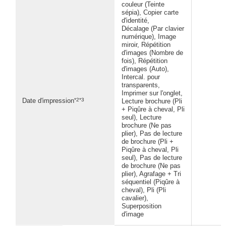
couleur (Teinte
sépia), Copier carte
d'identité,
Décalage (Par clavier
numérique), Image
miroir, Répétition
d'images (Nombre de
fois), Répétition
d'images (Auto),
Intercal. pour
transparents,
Imprimer sur l'onglet,
*2*3
Date d'impression
Lecture brochure (Pli
+ Piqûre à cheval, Pli
seul), Lecture
brochure (Ne pas
plier), Pas de lecture
de brochure (Pli +
Piqûre à cheval, Pli
seul), Pas de lecture
de brochure (Ne pas
plier), Agrafage + Tri
séquentiel (Piqûre à
cheval), Pli (Pli
cavalier),
Superposition
d'image