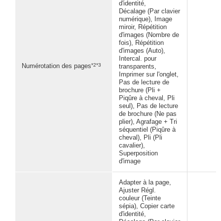
d'identité,
Décalage (Par clavier
numérique), Image
miroir, Répétition
d'images (Nombre de
fois), Répétition
d'images (Auto),
Intercal. pour
*2*3
Numérotation des pages
transparents,
Imprimer sur l'onglet,
Pas de lecture de
brochure (Pli +
Piqûre à cheval, Pli
seul), Pas de lecture
de brochure (Ne pas
plier), Agrafage + Tri
séquentiel (Piqûre à
cheval), Pli (Pli
cavalier),
Superposition
d'image
Adapter à la page,
Ajuster Régl.
couleur (Teinte
sépia), Copier carte
d'identité,