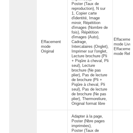
Poster (Taux de
reproduction), N sur
1, Copier carte
d'identité, Image
miroir, Répétition
d'images (Nombre de
fois), Répétition
d'images (Auto),
Effacemen
Effacement
Cadrage,
mode Livre
mode
Intercalaires (Onglet),
Effacemen
Original
Imprimer sur l'onglet,
mode Reliu
Lecture brochure (Pli
+ Piqûre à cheval, Pli
seul), Lecture
brochure (Ne pas
plier), Pas de lecture
de brochure (Pli +
Piqûre à cheval, Pli
seul), Pas de lecture
de brochure (Ne pas
plier), Thermoreliure,
Original format libre
Adapter à la page,
Poster (Nbre pages
imprimées),
Poster (Taux de