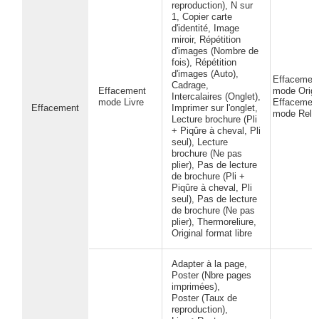
reproduction), N sur
1, Copier carte
d'identité, Image
miroir, Répétition
d'images (Nombre de
fois), Répétition
d'images (Auto),
Effacemen
Cadrage,
Effacement
mode Origi
Intercalaires (Onglet),
mode Livre
Effacemen
Effacement
Imprimer sur l'onglet,
mode Reliu
Lecture brochure (Pli
+ Piqûre à cheval, Pli
seul), Lecture
brochure (Ne pas
plier), Pas de lecture
de brochure (Pli +
Piqûre à cheval, Pli
seul), Pas de lecture
de brochure (Ne pas
plier), Thermoreliure,
Original format libre
Adapter à la page,
Poster (Nbre pages
imprimées),
Poster (Taux de
reproduction),