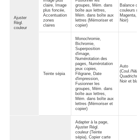
Image plus
Fusionner les
claire, Image
groupes, Mém. dans
Balance d
plus foncée,
boîte aux lettres,
couleurs (
Accentuation
Mém. dans boîte aux
Magenta, 
Ajuster
zones
lettres (Mémoriser et
Noir)
Régl.
claires
copier)
couleur
Monochromie,
Bichromie,
Superposition
d'image,
Numérotation des
pages, Numérotation
Auto
jeux copies,
(Coul./N&B
Teinte sépia
Filigrane, Date
Quadrichro
d'impression,
Noir et bla
Fusionner les
groupes, Mém. dans
boîte aux lettres,
Mém. dans boîte aux
lettres (Mémoriser et
copier)
Adapter à la page,
Ajuster Régl.
couleur (Teinte
sépia), Copier carte