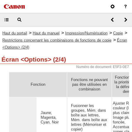
>
>
>
>
Haut du portail
Haut du manuel
Impression/Numérisation
Copie
>
Restrictions concernant les combinaisons de fonctions de copie
Écran
<Options> (2/4)
Écran
<Options> (2/4)
Numéro de document: E5F3-0E7
Fonctions
Fonctions ne pouvant
la priorité
Fonction
pas être utilisées en
la définit
combinaison
derni
Ajuster Rég
Fusionner les
couleur (I
groupes, Mém. dans
Jaune,
plus claire,
boîte aux lettres,
Magenta,
Image plus
Mém. dans boîte aux
Cyan, Noir
foncée,
lettres (Mémoriser et
Accentuati
copier)
zones clair