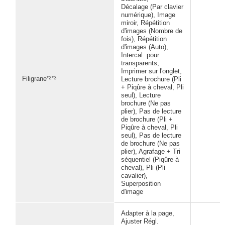
Décalage (Par clavier
numérique), Image
miroir, Répétition
d'images (Nombre de
fois), Répétition
d'images (Auto),
Intercal. pour
transparents,
Imprimer sur l'onglet,
*2*3
Filigrane
Lecture brochure (Pli
+ Piqûre à cheval, Pli
seul), Lecture
brochure (Ne pas
plier), Pas de lecture
de brochure (Pli +
Piqûre à cheval, Pli
seul), Pas de lecture
de brochure (Ne pas
plier), Agrafage + Tri
séquentiel (Piqûre à
cheval), Pli (Pli
cavalier),
Superposition
d'image
Adapter à la page,
Ajuster Régl.