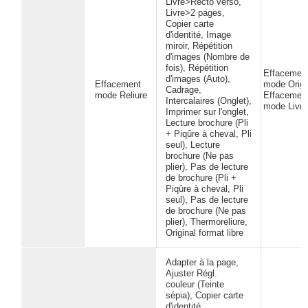
Livre>Recto verso,
Livre>2 pages,
Copier carte
d'identité, Image
miroir, Répétition
d'images (Nombre de
fois), Répétition
Effacemen
d'images (Auto),
Effacement
mode Origi
Cadrage,
mode Reliure
Effacemen
Intercalaires (Onglet),
mode Livre
Imprimer sur l'onglet,
Lecture brochure (Pli
+ Piqûre à cheval, Pli
seul), Lecture
brochure (Ne pas
plier), Pas de lecture
de brochure (Pli +
Piqûre à cheval, Pli
seul), Pas de lecture
de brochure (Ne pas
plier), Thermoreliure,
Original format libre
Adapter à la page,
Ajuster Régl.
couleur (Teinte
sépia), Copier carte
d'identité,