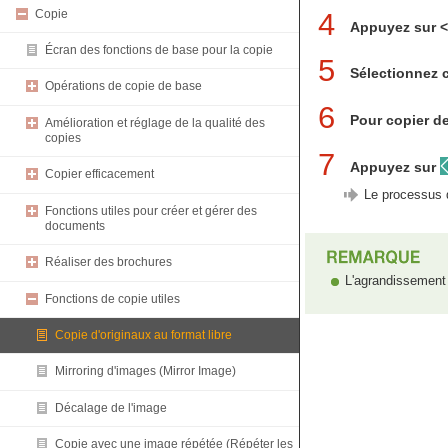
Copie
4
Appuyez sur <O
Écran des fonctions de base pour la copie
5
Sélectionnez c
Opérations de copie de base
6
Pour copier de
Amélioration et réglage de la qualité des
copies
7
Appuyez sur
Copier efficacement
Le processus
Fonctions utiles pour créer et gérer des
documents
Réaliser des brochures
L'agrandissement 
Fonctions de copie utiles
Copie d'originaux au format libre
Mirroring d'images (Mirror Image)
Décalage de l'image
Copie avec une image répétée (Répéter les