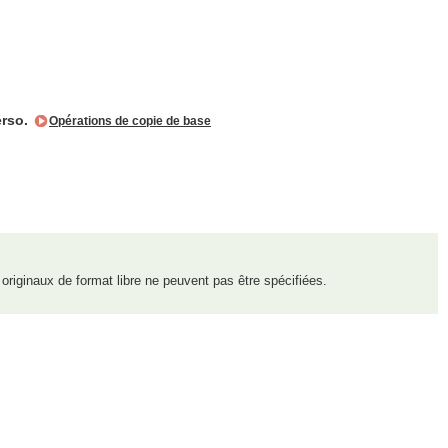
erso.
Opérations de copie de base
riginaux de format libre ne peuvent pas être spécifiées.