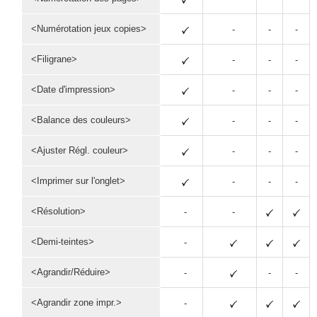
<Numérotation jeux copies>
-
-
-
<Filigrane>
-
-
-
<Date d'impression>
-
-
-
<Balance des couleurs>
-
-
-
<Ajuster Régl. couleur>
-
-
-
<Imprimer sur l'onglet>
-
-
-
<Résolution>
-
-
<Demi-teintes>
-
<Agrandir/Réduire>
-
-
-
<Agrandir zone impr.>
-