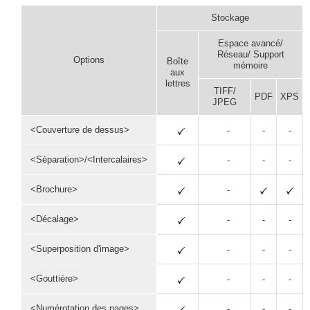
Stockage
Espace avancé/
Réseau/ Support
Options
Boîte
mémoire
aux
lettres
TIFF/
PDF
XPS
JPEG
<Couverture de dessus>
-
-
-
<Séparation>/<Intercalaires>
-
-
-
<Brochure>
-
<Décalage>
-
-
-
<Superposition d'image>
-
-
-
<Gouttière>
-
-
-
<Numérotation des pages>
-
-
-