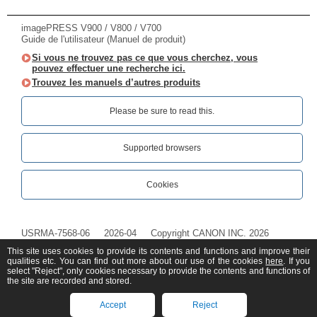
imagePRESS V900 / V800 / V700
Guide de l'utilisateur (Manuel de produit)
Si vous ne trouvez pas ce que vous cherchez, vous
pouvez effectuer une recherche ici.
Trouvez les manuels d’autres produits
Please be sure to read this.‎
Supported browsers
Cookies
USRMA-7568-06
2026-04
Copyright CANON INC. 2026
This site uses cookies to provide its contents and functions and improve their
qualities etc. You can find out more about our use of the cookies
here
. If you
select "Reject", only cookies necessary to provide the contents and functions of
the site are recorded and stored.
Accept
Reject