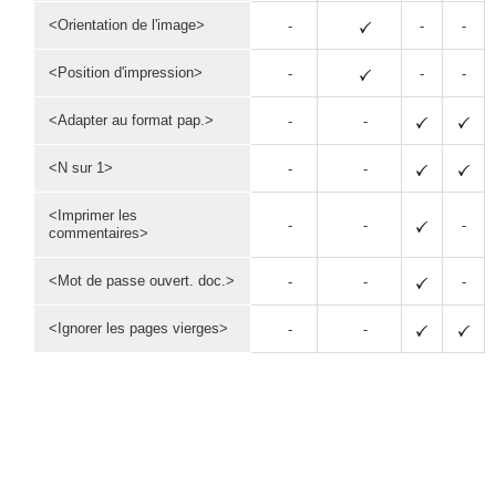
<Orientation de l'image>
-
-
-
<Position d'impression>
-
-
-
<Adapter au format pap.>
-
-
<N sur 1>
-
-
<Imprimer les
-
-
-
commentaires>
<Mot de passe ouvert. doc.>
-
-
-
<Ignorer les pages vierges>
-
-