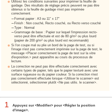
Utilisez les conditions suivantes pour imprimer la feuille de
guidage. Des résultats de réglage précis peuvent ne pas être
obtenus si la feuille de guidage n'est pas imprimée
correctement.
Format papier : A3 ou 11" x 17"
Finish : Non couché, Recto couché, ou Recto verso couché
Type : Normal
Grammage de base : Papier sur lequel l'impression recto-
2
verso peut être effectuée et est de 80 g/m
ou plus lourd
2
(papier de 200 g/m
ou plus lourd est recommandé)
Si l'on coupe mal ou plie un bord de la page de test, ou si
l'image n'est pas correctement imprimée sur la page de test, le
message <Placer correctement la page de test sur la vitre
d'exposition.> peut apparaître au cours du processus de
lecture.
La correction ne peut pas être effectuée correctement avec
certains types de papier, tels que le papier texturé avec une
surface rugueuse ou du papier couleur. Si la correction n'est
pas correctement effectuée lorsque <Utiliser le scanner> est
sélectionné, sélectionner plutôt <Ne pas utilis. le scanner>.
1
Appuyez sur <Modifier> pour <Régler la position
d'image>.