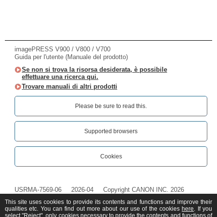
imagePRESS V900 / V800 / V700
Guida per l'utente (Manuale del prodotto)
Se non si trova la risorsa desiderata, è possibile
effettuare una ricerca qui.
Trovare manuali di altri prodotti
Please be sure to read this.‎
Supported browsers
Cookies
USRMA-7569-06
2026-04
Copyright CANON INC. 2026
This site uses cookies to provide its contents and functions and improve their
qualities etc. You can find out more about our use of the cookies
here
. If you
select "Reject", only cookies necessary to provide the contents and functions of