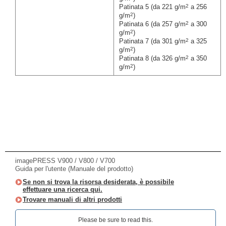
2
Patinata 5 (da 221 g/m
a 256
2
g/m
)
2
Patinata 6 (da 257 g/m
a 300
2
g/m
)
2
Patinata 7 (da 301 g/m
a 325
2
g/m
)
2
Patinata 8 (da 326 g/m
a 350
2
g/m
)
imagePRESS V900 / V800 / V700
Guida per l'utente (Manuale del prodotto)
Se non si trova la risorsa desiderata, è possibile
effettuare una ricerca qui.
Trovare manuali di altri prodotti
Please be sure to read this.‎