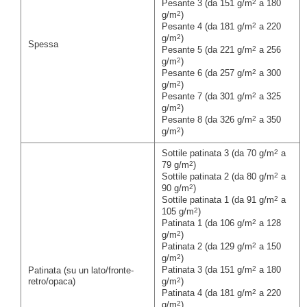
2
Pesante 3 (da 151 g/m
a 180
2
g/m
)
2
Pesante 4 (da 181 g/m
a 220
2
g/m
)
Spessa
2
Pesante 5 (da 221 g/m
a 256
2
g/m
)
2
Pesante 6 (da 257 g/m
a 300
2
g/m
)
2
Pesante 7 (da 301 g/m
a 325
2
g/m
)
2
Pesante 8 (da 326 g/m
a 350
2
g/m
)
2
Sottile patinata 3 (da 70 g/m
a
2
79 g/m
)
2
Sottile patinata 2 (da 80 g/m
a
2
90 g/m
)
2
Sottile patinata 1 (da 91 g/m
a
2
105 g/m
)
2
Patinata 1 (da 106 g/m
a 128
2
g/m
)
2
Patinata 2 (da 129 g/m
a 150
2
g/m
)
2
Patinata 3 (da 151 g/m
a 180
Patinata (su un lato/fronte-
2
retro/opaca)
g/m
)
2
Patinata 4 (da 181 g/m
a 220
2
g/m
)