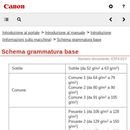
>
>
Introduzione al portale
Introduzione al manuale
Introduzione
>
(informazioni sulla macchina)
Schema grammatura base
Schema grammatura base
Numero documento: E5F4-01Y
2
2
Sottile
Sottile (da 52 g/m
a 63 g/m
)
2
Comune 1 (da 64 g/m
a 79
2
g/m
)
2
Comune 2 (da 80 g/m
a 90
Comune
2
g/m
)
2
Comune 3 (da 91 g/m
a 105
2
g/m
)
2
Pesante 1 (da 106 g/m
a 128
2
g/m
)
2
Pesante 2 (da 129 g/m
a 150
2
g/m
)