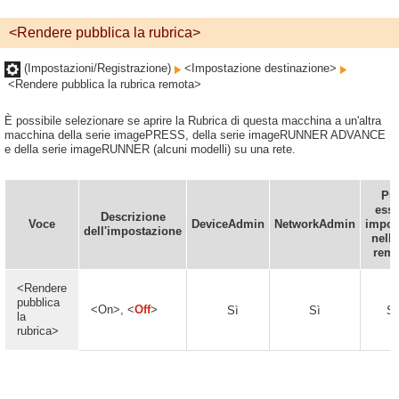
<Rendere pubblica la rubrica>
(Impostazioni/Registrazione)
<Impostazione destinazione>
<Rendere pubblica la rubrica remota>
È possibile selezionare se aprire la Rubrica di questa macchina a un'altra
macchina della serie imagePRESS, della serie imageRUNNER ADVANCE
e della serie imageRUNNER (alcuni modelli) su una rete.
Pu
esse
Descrizione
Voce
DeviceAdmin
NetworkAdmin
impos
dell'impostazione
nella
remo
<Rendere
pubblica
<On>, <
Off
>
Sì
Sì
Sì
la
rubrica>