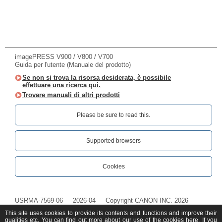
imagePRESS V900 / V800 / V700
Guida per l'utente (Manuale del prodotto)
Se non si trova la risorsa desiderata, è possibile
effettuare una ricerca qui.
Trovare manuali di altri prodotti
Please be sure to read this.‎
Supported browsers
Cookies
USRMA-7569-06
2026-04
Copyright CANON INC. 2026
This site uses cookies to provide its contents and functions and improve their
qualities etc. You can find out more about our use of the cookies
here
. If you