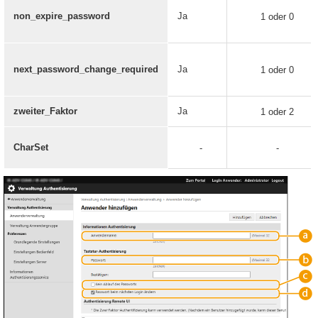
non_expire_password
Ja
1 oder 0
next_password_change_required
Ja
1 oder 0
zweiter_Faktor
Ja
1 oder 2
CharSet
-
-