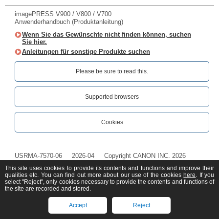
imagePRESS V900 / V800 / V700
Anwenderhandbuch (Produktanleitung)
Wenn Sie das Gewünschte nicht finden können, suchen
Sie hier.
Anleitungen für sonstige Produkte suchen
Please be sure to read this.‎
Supported browsers
Cookies
USRMA-7570-06
2026-04
Copyright CANON INC. 2026
This site uses cookies to provide its contents and functions and improve their
qualities etc. You can find out more about our use of the cookies
here
. If you
select "Reject", only cookies necessary to provide the contents and functions of
the site are recorded and stored.
Accept
Reject