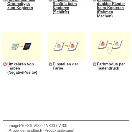
Originaltyps
Schärfe beim
dunkler Ränder
zum Kopieren
Kopieren
beim Kopieren
(Schärfe)
(Rahmen
löschen)
Umkehren von
Einstellen der
Farbmodus per
Farben
Farbe
Tastendruck
(Negativ/Positiv)
imagePRESS V900 / V800 / V700
Anwenderhandbuch (Produktanleitung)