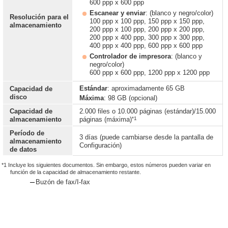
600 ppp x 600 ppp
Escanear y enviar
: (blanco y negro/color)
Resolución para el
100 ppp x 100 ppp, 150 ppp x 150 ppp,
almacenamiento
200 ppp x 100 ppp, 200 ppp x 200 ppp,
200 ppp x 400 ppp, 300 ppp x 300 ppp,
400 ppp x 400 ppp, 600 ppp x 600 ppp
Controlador de impresora
: (blanco y
negro/color)
600 ppp x 600 ppp, 1200 ppp x 1200 ppp
Estándar
: aproximadamente 65 GB
Capacidad de
disco
Máxima
: 98 GB (opcional)
Capacidad de
2.000 files o 10.000 páginas (estándar)/15.000
*1
almacenamiento
páginas (máxima)
Período de
3 días (puede cambiarse desde la pantalla de
almacenamiento
Configuración)
de datos
*1 Incluye los siguientes documentos. Sin embargo, estos números pueden variar en
función de la capacidad de almacenamiento restante.
Buzón de fax/I-fax