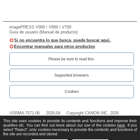
imagePRESS V900 / V800 / V700
Guía de usuario (Manual de producto)
Si no encuentra lo que busca, puede buscar aquí.
Encontrar manuales para otros productos
Please be sure to read this.‎
Supported browsers
Cookies
USRMA-7571-06
2026-04
Copyright CANON INC. 2026
This site uses cookies to provide its contents and functions and improve their
qualities etc. You can find out more about our use of the cookies
here
. If you
select "Reject", only cookies necessary to provide the contents and functions of
the site are recorded and stored.