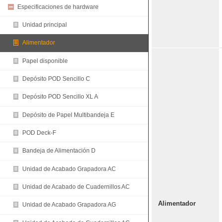
Especificaciones de hardware
Unidad principal
Alimentador
Papel disponible
Depósito POD Sencillo C
Depósito POD Sencillo XL A
Depósito de Papel Multibandeja E
POD Deck-F
Bandeja de Alimentación D
Unidad de Acabado Grapadora AC
Unidad de Acabado de Cuadernillos AC
Alimentador
Unidad de Acabado Grapadora AG