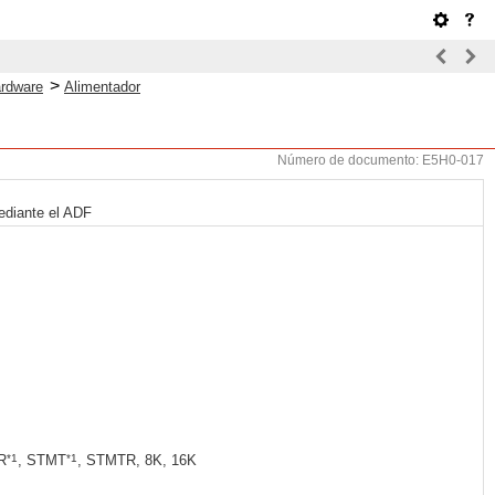
>
ardware
Alimentador
Número de documento: E5H0-017
mediante el ADF
*1
*1
R
, STMT
, STMTR, 8K, 16K