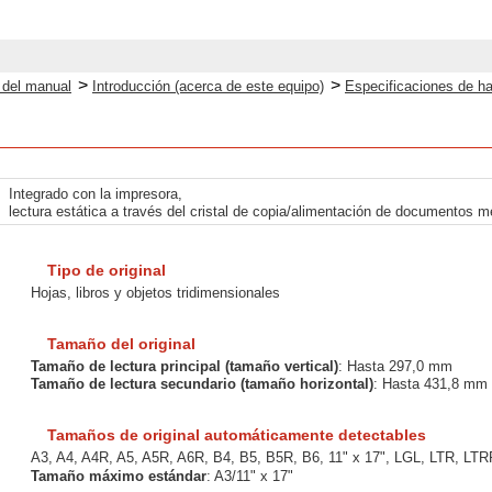
>
>
o del manual
Introducción (acerca de este equipo)
Especificaciones de h
Integrado con la impresora,
lectura estática a través del cristal de copia/alimentación de documentos 
Tipo de original
Hojas, libros y objetos tridimensionales
Tamaño del original
Tamaño de lectura principal (tamaño vertical)
: Hasta 297,0 mm
Tamaño de lectura secundario (tamaño horizontal)
: Hasta 431,8 mm
Tamaños de original automáticamente detectables
A3, A4, A4R, A5, A5R, A6R, B4, B5, B5R, B6, 11" x 17", LGL, LTR, LTR
Tamaño máximo estándar
: A3/11" x 17"