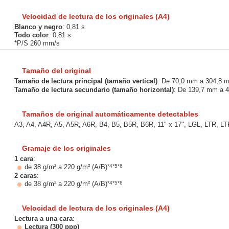
Velocidad de lectura de los originales (A4)
Blanco y negro
: 0,81 s
Todo color
: 0,81 s
*P/S 260 mm/s
Tamaño del original
Tamaño de lectura principal (tamaño vertical)
: De 70,0 mm a 304,8 
Tamaño de lectura secundario (tamaño horizontal)
: De 139,7 mm a 4
Tamaños de original automáticamente detectables
A3, A4, A4R, A5, A5R, A6R, B4, B5, B5R, B6R, 11" x 17", LGL, LTR,
Gramaje de los originales
1 cara
:
*4*5*6
de 38 g/m² a 220 g/m² (A/B)
2 caras
:
*4*5*6
de 38 g/m² a 220 g/m² (A/B)
Velocidad de lectura de los originales (A4)
Lectura a una cara
:
Lectura (300 ppp)