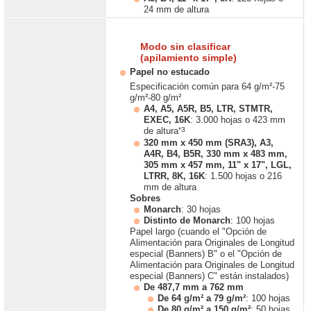
24 mm de altura
Modo sin clasificar
(apilamiento simple)
Papel no estucado
Especificación común para 64 g/m²-75
g/m²-80 g/m²
A4, A5, A5R, B5, LTR, STMTR,
EXEC, 16K
: 3.000 hojas o 423 mm
*3
de altura
320 mm x 450 mm (SRA3), A3,
A4R, B4, B5R, 330 mm x 483 mm,
305 mm x 457 mm, 11" x 17", LGL,
LTRR, 8K, 16K
: 1.500 hojas o 216
mm de altura
Sobres
Monarch
: 30 hojas
Distinto de Monarch
: 100 hojas
Papel largo (cuando el "Opción de
Alimentación para Originales de Longitud
especial (Banners) B" o el "Opción de
Alimentación para Originales de Longitud
especial (Banners) C" están instalados)
De 487,7 mm a 762 mm
De 64 g/m² a 79 g/m²
: 100 hojas
De 80 g/m² a 150 g/m²
: 50 hojas