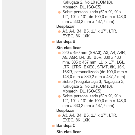
Kakugata 2, No.10 (COM10),
Monarch, DL, ISO-C5)
Sobre personalizado (6" x 9", 9" x
12", 10" x 13", de 100,0 mm x 148,0
mm a 330,2 mm x 487,7 mm)
Desplazar
A3, A4, B4, B5, 11" x 17", LTR,
EXEC, 8K, 16K
Bandeja B
Sin clasificar
320 x 450 mm (SRA3), A3, A4, A4R,
A5, A5R, B4, B5, B5R, 330 x 483
mm, 305 x 457 mm, 11" x 17", LGL,
LTR, LTRR, EXEC, STMT, 8K, 16K,
16KR, personalizado (de 100,0 mm x
148,0 mm a 330,2 mm x 487,7 mm)
Sobre (Yougatanaga 3, Nagagata 3,
Kakugata 2, No.10 (COM10),
Monarch, DL, ISO-C5)
Sobre personalizado (6" x 9", 9" x
12", 10" x 13", de 100,0 mm x 148,0
mm a 330,2 mm x 487,7 mm)
Desplazar
A3, A4, B4, B5, 11" x 17", LTR,
EXEC, 8K, 16K
Bandeja C
Sin clasificar