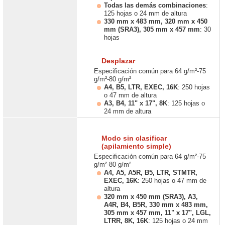
Todas las demás combinaciones
:
125 hojas o 24 mm de altura
330 mm x 483 mm, 320 mm x 450
mm (SRA3), 305 mm x 457 mm
: 30
hojas
Desplazar
Especificación común para 64 g/m²-75
g/m²-80 g/m²
A4, B5, LTR, EXEC, 16K
: 250 hojas
o 47 mm de altura
A3, B4, 11" x 17", 8K
: 125 hojas o
24 mm de altura
Modo sin clasificar
(apilamiento simple)
Especificación común para 64 g/m²-75
g/m²-80 g/m²
A4, A5, A5R, B5, LTR, STMTR,
EXEC, 16K
: 250 hojas o 47 mm de
altura
320 mm x 450 mm (SRA3), A3,
A4R, B4, B5R, 330 mm x 483 mm,
305 mm x 457 mm, 11" x 17", LGL,
LTRR, 8K, 16K
: 125 hojas o 24 mm