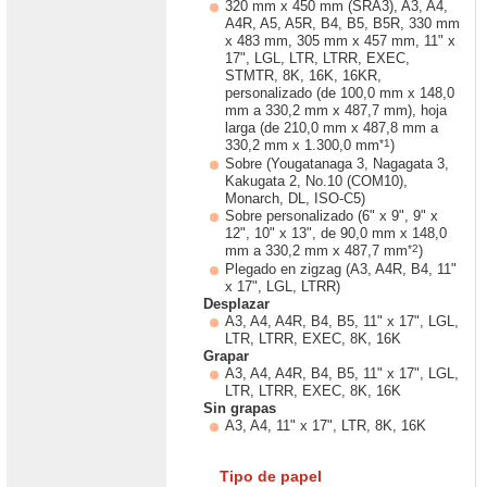
320 mm x 450 mm (SRA3), A3, A4,
A4R, A5, A5R, B4, B5, B5R, 330 mm
x 483 mm, 305 mm x 457 mm, 11" x
17", LGL, LTR, LTRR, EXEC,
STMTR, 8K, 16K, 16KR,
personalizado (de 100,0 mm x 148,0
mm a 330,2 mm x 487,7 mm), hoja
larga (de 210,0 mm x 487,8 mm a
*1
330,2 mm x 1.300,0 mm
)
Sobre (Yougatanaga 3, Nagagata 3,
Kakugata 2, No.10 (COM10),
Monarch, DL, ISO-C5)
Sobre personalizado (6" x 9", 9" x
12", 10" x 13", de 90,0 mm x 148,0
*2
mm a 330,2 mm x 487,7 mm
)
Plegado en zigzag (A3, A4R, B4, 11"
x 17", LGL, LTRR)
Desplazar
A3, A4, A4R, B4, B5, 11" x 17", LGL,
LTR, LTRR, EXEC, 8K, 16K
Grapar
A3, A4, A4R, B4, B5, 11" x 17", LGL,
LTR, LTRR, EXEC, 8K, 16K
Sin grapas
A3, A4, 11" x 17", LTR, 8K, 16K
Tipo de papel