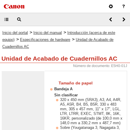
>
>
Inicio del portal
Inicio del manual
Introducción (acerca de este
>
>
equipo)
Especificaciones de hardware
Unidad de Acabado de
Cuadernillos AC
Unidad de Acabado de Cuadernillos AC
Número de documento: E5H0-01J
Tamaño de papel
Bandeja A
Sin clasificar
320 x 450 mm (SRA3), A3, A4, A4R,
A5, A5R, B4, B5, B5R, 330 x 483
mm, 305 x 457 mm, 11" x 17", LGL,
LTR, LTRR, EXEC, STMT, 8K, 16K,
16KR, personalizado (de 100,0 mm x
148,0 mm a 330,2 mm x 487,7 mm)
Sobre (Yougatanaga 3, Nagagata 3,