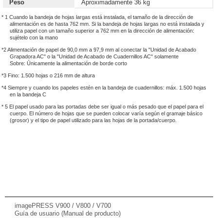
Peso
Aproximadamente 36 kg
* 1 Cuando la bandeja de hojas largas está instalada, el tamaño de la dirección de
alimentación es de hasta 762 mm. Si la bandeja de hojas largas no está instalada y
utiliza papel con un tamaño superior a 762 mm en la dirección de alimentación:
sujételo con la mano
*2 Alimentación de papel de 90,0 mm a 97,9 mm al conectar la "Unidad de Acabado
Grapadora AC" o la "Unidad de Acabado de Cuadernillos AC" solamente
Sobre: Únicamente la alimentación de borde corto
*3 Fino: 1.500 hojas o 216 mm de altura
*4 Siempre y cuando los papeles estén en la bandeja de cuadernillos: máx. 1.500 hojas
en la bandeja C
* 5 El papel usado para las portadas debe ser igual o más pesado que el papel para el
cuerpo. El número de hojas que se pueden colocar varía según el gramaje básico
(grosor) y el tipo de papel utilizado para las hojas de la portada/cuerpo.
imagePRESS V900 / V800 / V700
Guía de usuario (Manual de producto)