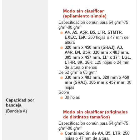
Modo sin clasificar
(apilamiento simple)
Especificación común para 64 g/m²-75
g/m²-80 g/m²
A4, A5, A5R, B5, LTR, STMTR,
EXEC, 16K
: 250 hojas o 47 mm de
altura
320 mm x 450 mm (SRA3), A3,
A4R, B4, B5R, 330 mm x 483 mm,
305 mm x 457 mm, 11" x 17", LGL,
LTRR, 8K, 16K
: 125 hojas o 24 mm
de altura o menos
De 52 g/m² a 63 g/m²
330 mm x 483 mm, 320 mm x 450
mm (SRA3), 305 mm x 457 mm
: 30
hojas
Sobre
30 hojas
Capacidad por
bandeja
(Bandeja A)
Modo sin clasificar (originales
de distintos tamaños)
Especificación común para 64 g/m²-75
g/m²-80 g/m²
Combinación de A4, B5, LTR
: 250
hojas o 47 mm de altura