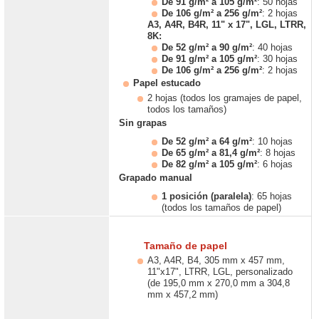
De 91 g/m² a 105 g/m²
: 50 hojas
De 106 g/m² a 256 g/m²
: 2 hojas
A3, A4R, B4R, 11" x 17", LGL, LTRR,
8K:
De 52 g/m² a 90 g/m²
: 40 hojas
De 91 g/m² a 105 g/m²
: 30 hojas
De 106 g/m² a 256 g/m²
: 2 hojas
Papel estucado
2 hojas (todos los gramajes de papel,
todos los tamaños)
Sin grapas
De 52 g/m² a 64 g/m²
: 10 hojas
De 65 g/m² a 81,4 g/m²
: 8 hojas
De 82 g/m² a 105 g/m²
: 6 hojas
Grapado manual
1 posición (paralela)
: 65 hojas
(todos los tamaños de papel)
Tamaño de papel
A3, A4R, B4, 305 mm x 457 mm,
11"x17", LTRR, LGL, personalizado
(de 195,0 mm x 270,0 mm a 304,8
mm x 457,2 mm)