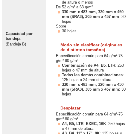
de altura o menos
De 52 g/m² a 63 g/m²
330 mm x 483 mm, 320 mm x 450
mm (SRA3), 305 mm x 457 mm
: 30
hojas
Sobre
30 hojas
Capacidad por
bandeja
(Bandeja B)
Modo sin clasificar (originales
de distintos tamaños)
Especificación común para 64 g/m²-75
g/m²-80 g/m²
Combinación de A4, B5, LTR
: 250
hojas o 47 mm de altura
Todas las demás combinaciones
:
125 hojas o 24 mm de altura
330 mm x 483 mm, 320 mm x 450
mm (SRA3), 305 mm x 457 mm
: 30
hojas
Desplazar
Especificación común para 64 g/m²-75
g/m²-80 g/m²
A4, B5, LTR, EXEC, 16K
: 250 hojas
o 47 mm de altura
A3, B4, 11" x 17", 8K
: 125 hojas o