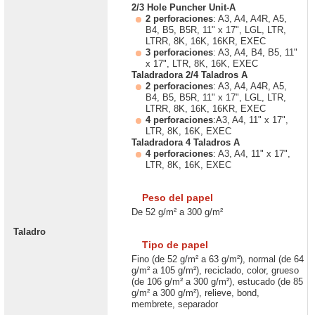
2/3 Hole Puncher Unit-A
2 perforaciones
: A3, A4, A4R, A5,
B4, B5, B5R, 11" x 17", LGL, LTR,
LTRR, 8K, 16K, 16KR, EXEC
3 perforaciones
: A3, A4, B4, B5, 11"
x 17", LTR, 8K, 16K, EXEC
Taladradora 2/4 Taladros A
2 perforaciones
: A3, A4, A4R, A5,
B4, B5, B5R, 11" x 17", LGL, LTR,
LTRR, 8K, 16K, 16KR, EXEC
4 perforaciones
:A3, A4, 11" x 17",
LTR, 8K, 16K, EXEC
Taladradora 4 Taladros A
4 perforaciones
: A3, A4, 11" x 17",
LTR, 8K, 16K, EXEC
Peso del papel
De 52 g/m² a 300 g/m²
Taladro
Tipo de papel
Fino (de 52 g/m² a 63 g/m²), normal (de 64
g/m² a 105 g/m²), reciclado, color, grueso
(de 106 g/m² a 300 g/m²), estucado (de 85
g/m² a 300 g/m²), relieve, bond,
membrete, separador