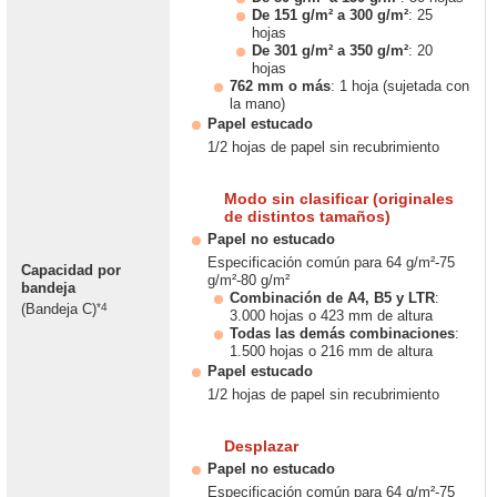
De 151 g/m² a 300 g/m²
: 25
hojas
De 301 g/m² a 350 g/m²
: 20
hojas
762 mm o más
: 1 hoja (sujetada con
la mano)
Papel estucado
1/2 hojas de papel sin recubrimiento
Modo sin clasificar (originales
de distintos tamaños)
Papel no estucado
Especificación común para 64 g/m²-75
Capacidad por
g/m²-80 g/m²
bandeja
Combinación de A4, B5 y LTR
:
*4
(Bandeja C)
3.000 hojas o 423 mm de altura
Todas las demás combinaciones
:
1.500 hojas o 216 mm de altura
Papel estucado
1/2 hojas de papel sin recubrimiento
Desplazar
Papel no estucado
Especificación común para 64 g/m²-75