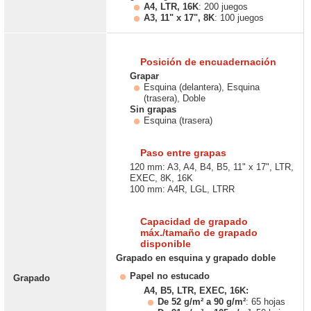
A4, LTR, 16K
: 200 juegos
A3, 11" x 17", 8K
: 100 juegos
Posición de encuadernación
Grapar
Esquina (delantera), Esquina
(trasera), Doble
Sin grapas
Esquina (trasera)
Paso entre grapas
120 mm: A3, A4, B4, B5, 11" x 17", LTR,
EXEC, 8K, 16K
100 mm: A4R, LGL, LTRR
Capacidad de grapado
máx./tamaño de grapado
disponible
Grapado en esquina y grapado doble
Papel no estucado
Grapado
A4, B5, LTR, EXEC, 16K:
De 52 g/m² a 90 g/m²
: 65 hojas