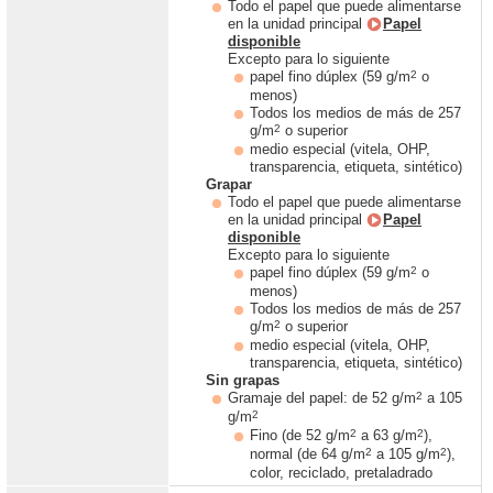
Todo el papel que puede alimentarse
en la unidad principal
Papel
disponible
Excepto para lo siguiente
2
papel fino dúplex (59 g/m
o
menos)
Todos los medios de más de 257
2
g/m
o superior
medio especial (vitela, OHP,
transparencia, etiqueta, sintético)
Grapar
Todo el papel que puede alimentarse
en la unidad principal
Papel
disponible
Excepto para lo siguiente
2
papel fino dúplex (59 g/m
o
menos)
Todos los medios de más de 257
2
g/m
o superior
medio especial (vitela, OHP,
transparencia, etiqueta, sintético)
Sin grapas
2
Gramaje del papel: de 52 g/m
a 105
2
g/m
2
2
Fino (de 52 g/m
a 63 g/m
),
2
2
normal (de 64 g/m
a 105 g/m
),
color, reciclado, pretaladrado