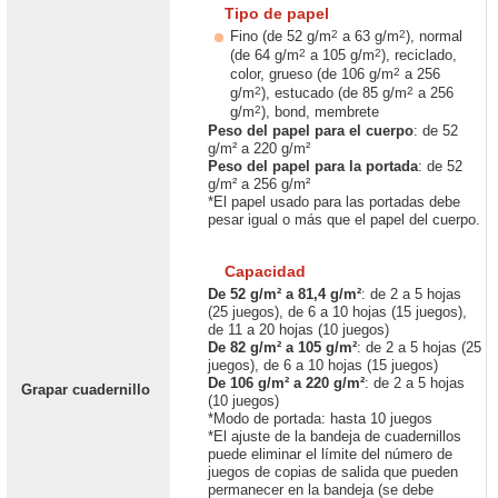
Tipo de papel
2
2
Fino (de 52 g/m
a 63 g/m
), normal
2
2
(de 64 g/m
a 105 g/m
), reciclado,
2
color, grueso (de 106 g/m
a 256
2
2
g/m
), estucado (de 85 g/m
a 256
2
g/m
), bond, membrete
Peso del papel para el cuerpo
: de 52
g/m² a 220 g/m²
Peso del papel para la portada
: de 52
g/m² a 256 g/m²
*El papel usado para las portadas debe
pesar igual o más que el papel del cuerpo.
Capacidad
De 52 g/m² a 81,4 g/m²
: de 2 a 5 hojas
(25 juegos), de 6 a 10 hojas (15 juegos),
de 11 a 20 hojas (10 juegos)
De 82 g/m² a 105 g/m²
: de 2 a 5 hojas (25
juegos), de 6 a 10 hojas (15 juegos)
De 106 g/m² a 220 g/m²
: de 2 a 5 hojas
Grapar cuadernillo
(10 juegos)
*Modo de portada: hasta 10 juegos
*El ajuste de la bandeja de cuadernillos
puede eliminar el límite del número de
juegos de copias de salida que pueden
permanecer en la bandeja (se debe