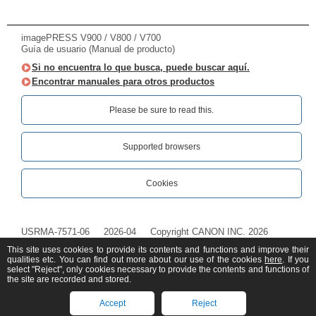
imagePRESS V900 / V800 / V700
Guía de usuario (Manual de producto)
Si no encuentra lo que busca, puede buscar aquí.
Encontrar manuales para otros productos
Please be sure to read this.‎
Supported browsers
Cookies
USRMA-7571-06
2026-04
Copyright CANON INC. 2026
This site uses cookies to provide its contents and functions and improve their
qualities etc. You can find out more about our use of the cookies
here
. If you
select "Reject", only cookies necessary to provide the contents and functions of
the site are recorded and stored.
Accept
Reject