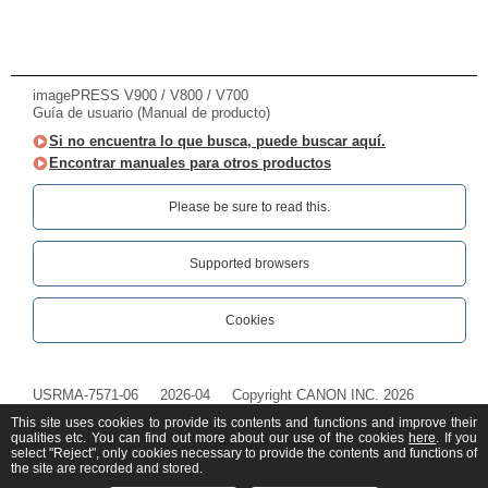
imagePRESS V900 / V800 / V700
Guía de usuario (Manual de producto)
Si no encuentra lo que busca, puede buscar aquí.
Encontrar manuales para otros productos
Please be sure to read this.‎
Supported browsers
Cookies
USRMA-7571-06
2026-04
Copyright CANON INC. 2026
This site uses cookies to provide its contents and functions and improve their
qualities etc. You can find out more about our use of the cookies
here
. If you
select "Reject", only cookies necessary to provide the contents and functions of
the site are recorded and stored.