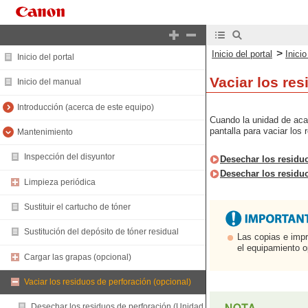
>
Inicio del portal
Inici
Inicio del portal
Vaciar los re
Inicio del manual
Introducción (acerca de este equipo)
Cuando la unidad de acab
pantalla para vaciar los 
Mantenimiento
Inspección del disyuntor
Desechar los residu
Desechar los residu
Limpieza periódica
Sustituir el cartucho de tóner
Sustitución del depósito de tóner residual
Las copias e impr
el equipamiento o
Cargar las grapas (opcional)
Vaciar los residuos de perforación (opcional)
Desechar los residuos de perforación (Unidad