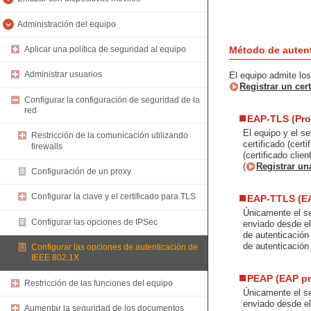
Administración del equipo
Método de autent
Aplicar una política de seguridad al equipo
Administrar usuarios
El equipo admite los
Registrar un cer
Configurar la configuración de seguridad de la
red
EAP-TLS (Prot
El equipo y el se
Restricción de la comunicación utilizando
certificado (cert
firewalls
(certificado clie
(
Registrar una
Configuración de un proxy
Configurar la clave y el certificado para TLS
EAP-TTLS (E
Únicamente el ser
Configurar las opciones de IPSec
enviado desde el
de autenticación
de autenticación
Configurar las opciones de autenticación de
IEEE 802.1X
PEAP (EAP pr
Restricción de las funciones del equipo
Únicamente el ser
enviado desde el
Aumentar la seguridad de los documentos