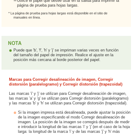
Utilice el papel que desee usar en la salida para imprimir la
página de prueba para hojas largas.
* La página de prueba para hojas largas está disponible en el sitio de
manuales en línea.
Puede que 'b', 'f', 'h' y 'j' se impriman varias veces en función
del tamaño del papel de impresión. Realice el ajuste en la
posición más cercana al borde posterior del papel.
Marcas para Corregir desalineación de imagen, Corregir
distorsión (paralelogramo) y Corregir distorsión (trapezoidal)
Las marcas 'i' y 'j' se utilizan para Corregir desalineación de imagen,
las marcas 'a' y 'g' se utilizan para Corregir distorsión (paralelogramo)
y las marcas 'b' y 'h' se utilizan para Corregir distorsión (trapezoidal).
Si la imagen impresa está desalineada, puede ajustar la posición
de la imagen especificando el modo Corregir desalineación de
imagen. La posición de la imagen se corregirá después de medir
e introducir la longitud de las marcas 'i' y 'j' (en el caso de la hoja
larga: la longitud de la marca 'i' y de las marcas 'j' y 'h' más