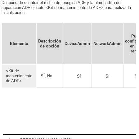
Después de sustituir el rodillo de recogida ADF y la almohadilla de
separación ADF ejecute <Kit de mantenimiento de ADF> para realizar la
inicialización.
Pue
Descripción
config
Elemento
DeviceAdmin
NetworkAdmin
de opción
en la
rem
<Kit de
mantenimiento
SÍ, No
Sí
Sí
N
de ADF>