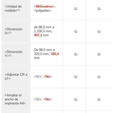
<Unidad de
<
Milímetros
>,
Sí
Sí
*1
medida>
<pulgadas>
de 98,0 mm a
<Dimensión
1.200,0 mm;
Sí
Sí
*1
X>
457,2
mm
De 98,0 mm a
<Dimensión
320,0 mm;
320,0
Sí
Sí
*1
Y>
mm
<Adjuntar CR a
<Sí>, <
No
>
Sí
Sí
LF>
<Ampliar el
ancho de
<Sí>, <
No
>
Sí
Sí
impresión A4>