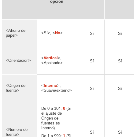
opción
<Ahorro de
<Sí>, <
No
>
Sí
Sí
papel>
<
Vertical
>,
<Orientación>
Sí
Sí
<Apaisada>
<Origen de
<
Interno
>,
Sí
Sí
fuente>
<Suave/externo>
De 0 a 104;
0
(Si
el ajuste de
Origen de
fuentes es
Interno).
<Número de
Sí
Sí
fuente>
De 1 a 999;
1
(Si