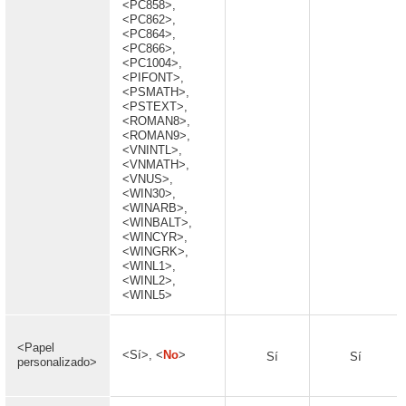
<PC858>,
<PC862>,
<PC864>,
<PC866>,
<PC1004>,
<PIFONT>,
<PSMATH>,
<PSTEXT>,
<ROMAN8>,
<ROMAN9>,
<VNINTL>,
<VNMATH>,
<VNUS>,
<WIN30>,
<WINARB>,
<WINBALT>,
<WINCYR>,
<WINGRK>,
<WINL1>,
<WINL2>,
<WINL5>
<Papel
<Sí>, <
No
>
Sí
Sí
personalizado>