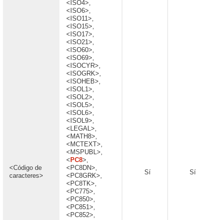
<ISO4>,
<ISO6>,
<ISO11>,
<ISO15>,
<ISO17>,
<ISO21>,
<ISO60>,
<ISO69>,
<ISOCYR>,
<ISOGRK>,
<ISOHEB>,
<ISOL1>,
<ISOL2>,
<ISOL5>,
<ISOL6>,
<ISOL9>,
<LEGAL>,
<MATH8>,
<MCTEXT>,
<MSPUBL>,
<
PC8
>,
<Código de
<PC8DN>,
Sí
Sí
caracteres>
<PC8GRK>,
<PC8TK>,
<PC775>,
<PC850>,
<PC851>,
<PC852>,