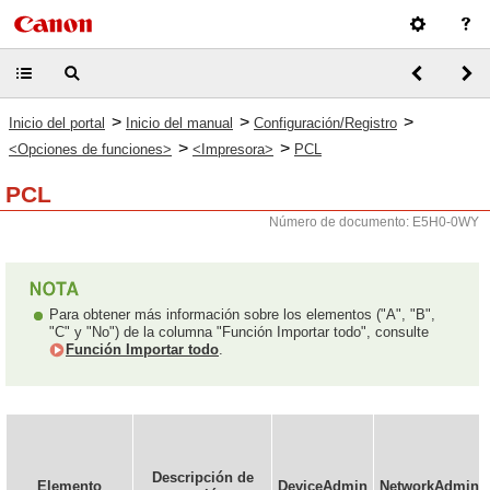
>
>
>
Inicio del portal
Inicio del manual
Configuración/Registro
>
>
<Opciones de funciones>
<Impresora>
PCL
PCL
Número de documento: E5H0-0WY
Para obtener más información sobre los elementos ("A", "B",
"C" y "No") de la columna "Función Importar todo", consulte
Función Importar todo
.
Descripción de
Elemento
DeviceAdmin
NetworkAdmin