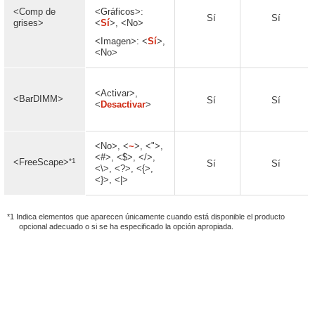
<Comp de
<Gráficos>:
Sí
Sí
grises>
<
Sí
>, <No>
<Imagen>: <
Sí
>,
<No>
<Activar>,
<BarDIMM>
Sí
Sí
<
Desactivar
>
<No>, <
~
>, <">,
<#>, <$>, </>,
*1
<FreeScape>
Sí
Sí
<\>, <?>, <{>,
<}>, <|>
*1 Indica elementos que aparecen únicamente cuando está disponible el producto
opcional adecuado o si se ha especificado la opción apropiada.