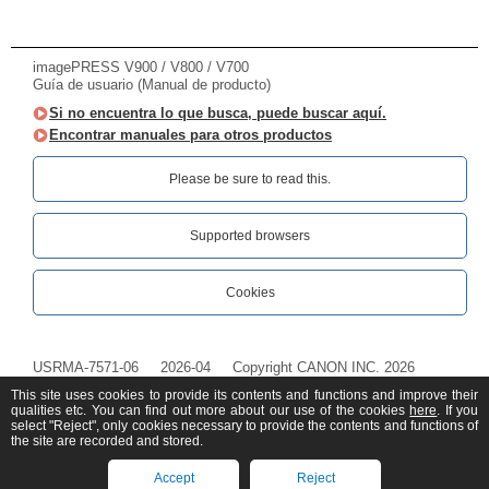
imagePRESS V900 / V800 / V700
Guía de usuario (Manual de producto)
Si no encuentra lo que busca, puede buscar aquí.
Encontrar manuales para otros productos
Please be sure to read this.‎
Supported browsers
Cookies
USRMA-7571-06
2026-04
Copyright CANON INC. 2026
This site uses cookies to provide its contents and functions and improve their
qualities etc. You can find out more about our use of the cookies
here
. If you
select "Reject", only cookies necessary to provide the contents and functions of
the site are recorded and stored.
Accept
Reject