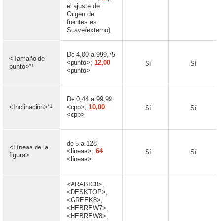
el ajuste de
Origen de
fuentes es
Suave/externo).
De 4,00 a 999,75
<Tamaño de
<punto>;
12,00
Sí
Sí
*1
punto>
<punto>
De 0,44 a 99,99
*1
<Inclinación>
<cpp>;
10,00
Sí
Sí
<cpp>
de 5 a 128
<Líneas de la
<líneas>;
64
Sí
Sí
figura>
<líneas>
<ARABIC8>,
<DESKTOP>,
<GREEK8>,
<HEBREW7>,
<HEBREW8>,