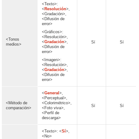
<Texto>:
<
Resolución
>,
<Gradación>,
<Difusión de
error>
<Gráficos>:
<Resolución>,
<Tonos
<
Gradación
>,
Sí
Sí
medios>
<Difusión de
error>
<Imagen>:
<Resolución>,
<
Gradación
>,
<Difusión de
error>
<
General
>,
<Perceptual>,
<Método de
<Colorimétrico>,
Sí
Sí
comparación>
<Foto viva>,
<Perfil de
descarga>
<Texto>: <
Sí
>,
<No>