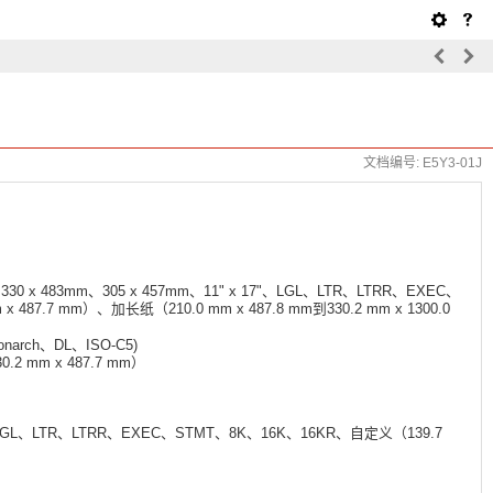
文档编号: E5Y3-01J
30 x 483mm、305 x 457mm、11" x 17"、LGL、LTR、LTRR、EXEC、
 487.7 mm）、加长纸（210.0 mm x 487.8 mm到330.2 mm x 1300.0
onarch、DL、ISO-C5)
0.2 mm x 487.7 mm）
"、LGL、LTR、LTRR、EXEC、STMT、8K、16K、16KR、自定义（139.7