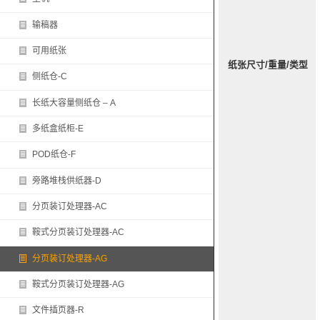
输稿器
可用纸张
纸张尺寸/重量/类型
侧纸仓-C
长纸大容量侧纸仓 – A
多纸盒纸柜-E
POD纸仓-F
旁路堆栈供纸器-D
分页装订处理器-AC
鞍式分页装订处理器-AC
分页装订处理器-AG
鞍式分页装订处理器-AG
文件插页器-R