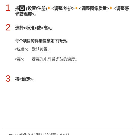
1
按
(设置/注册)
<调整/维护>
<调整图像质量>
<调整感
光鼓温度>。
2
选择<标准>或<高>。
每个项目的详细信息如下所示
。
<标准>:
默认设置。
<高>:
提高光电导感光鼓的温度。
3
按<确定>。
imagePRESS V900 / V800 / V700