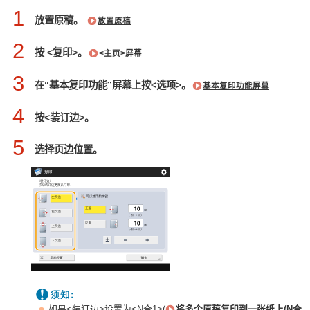
1
放置原稿。
放置原稿
2
按 <复印>。
<主页>屏幕
3
在“基本复印功能”屏幕上按<选项>。
基本复印功能屏幕
4
按<装订边>。
5
选择页边位置。
如果<装订边>设置为<N合1>(
将多个原稿复印到一张纸上(N合