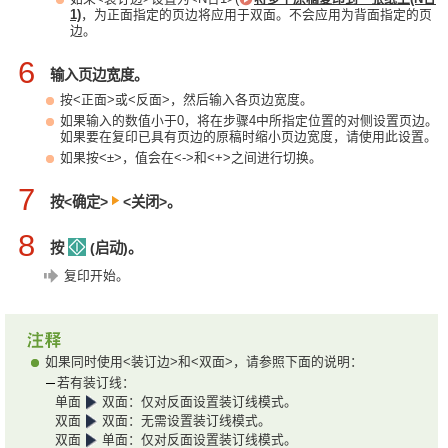
1)
，为正面指定的页边将应用于双面。不会应用为背面指定的页
边。
6
输入页边宽度。
按<正面>或<反面>，然后输入各页边宽度。
如果输入的数值小于0，将在步骤4中所指定位置的对侧设置页边。
如果要在复印已具有页边的原稿时缩小页边宽度，请使用此设置。
如果按<±>，值会在<->和<+>之间进行切换。
7
按<确定>
<关闭>。
8
按
(启动)。
复印开始。
如果同时使用<装订边>和<双面>，请参照下面的说明：
若有装订线：
单面
双面：仅对反面设置装订线模式。
双面
双面：无需设置装订线模式。
双面
单面：仅对反面设置装订线模式。