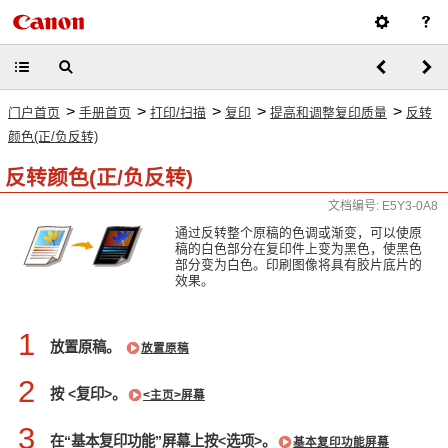
>
>
>
>
>
门户首页
手册首页
打印/扫描
复印
提高和调整复印质量
反转
颜色(正/负反转)
反转颜色(正/负反转)
文档编号: E5Y3-0A8
通过反转整个原稿的色调或渐变，可以使原
稿的白色部分在复印件上变为黑色，使黑色
部分变为白色。印刷图像将具有胶片底片的
效果。
1
放置原稿。
放置原稿
2
按 <复印>。
<主页>屏幕
3
在“基本复印功能”屏幕上按<选项>。
基本复印功能屏幕