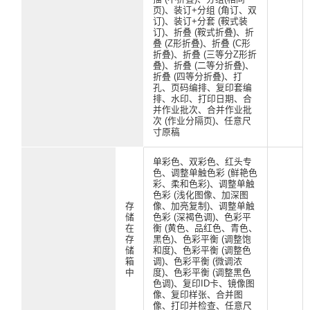
页)、装订+分组 (角订、双
订)、装订+分套 (鞍式装
订)、折叠 (鞍式折叠)、折
叠 (Z形折叠)、折叠 (C形
折叠)、折叠 (三等分Z形折
叠)、折叠 (二等分折叠)、
折叠 (四等分折叠)、打
孔、页码编排、复印套编
排、水印、打印日期、合
并作业批次、合并作业批
次 (作业分隔页)、任意尺
寸原稿
单彩色、双彩色、红头专
色、调整单触色彩 (鲜艳色
彩、柔和色彩)、调整单触
色彩 (浅化图像、加深图
存
像、加亮复制)、调整单触
储
色彩 (深褐色调)、色彩平
在
衡 (黄色、品红色、青色、
存
黑色)、色彩平衡 (调整饱
储
和度)、色彩平衡 (调整色
箱
调)、色彩平衡 (微调浓
中
度)、色彩平衡 (调整黑色
色调)、复印ID卡、镜像图
像、复印样张、合并图
像、打印并检查、任意尺