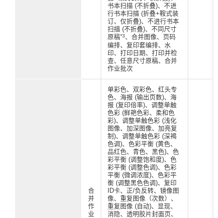
书本扫描 (不折叠)、不进
行书本扫描 (折叠+鞍式装
订、仅折叠)、不进行书本
扫描 (不折叠)、不同尺寸
*3
原稿
、合并图像、页码
编排、复印套编排、水
印、打印日期、打印并检
查、任意尺寸原稿、合并
作业批次
单彩色、双彩色、红头专
色、海报 (输出页数)、海
报 (复印倍率)、调整单触
色彩 (鲜艳色彩、柔和色
彩)、调整单触色彩 (浅化
图像、加深图像、加亮复
制)、调整单触色彩 (深褐
色调)、色彩平衡 (黄色、
品红色、青色、黑色)、色
彩平衡 (调整饱和度)、色
彩平衡 (调整色调)、色彩
平衡 (微调浓度)、色彩平
衡 (调整黑色色调)、复印
合
ID卡、正/负反转、镜像图
并
像、重复图像（次数）、
作
重复图像 (自动)、显现、
业
消隐、透明胶片封面页、