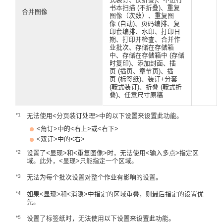
书本扫描 (不折叠)、重复
合并图像
图像（次数）、重复图
像 (自动)、页码编排、复
印套编排、水印、打印日
期、打印并检查、合并作
业批次、存储在存储箱
中、存储在存储箱中 (存储
时复印)、添加封面、插
页 (插页、章节页)、插
页 (标签纸)、装订+分套
(鞍式装订)、折叠 (鞍式折
叠)、任意尺寸原稿
*1
无法使用<分页装订处理>中的以下设置来设置此功能。
<角订>中的<右上>或<右下>
<双订>中的<右>
*2
设置了<显现>和<重复图像>时，无法使用<输入多点>指定区
域。此外，<显现>只能指定一个区域。
*3
无法为每个批次设置对整个作业有影响的设置。
*4
如果<显现>和<消隐>中指定的区域重叠，则最后指定的设置优
先。
*5
设置了标签纸时，无法使用以下设置来设置此功能。