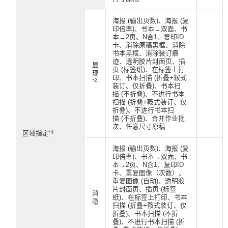
海报 (输出页数)、海报 (复
印倍率)、书本→双面、书
本→2页、N合1、复印ID
卡、消除原稿黑框、消除
书本黑框、消除装订痕
迹、透明胶片封面页、插
显
页 (标签纸)、在标签上打
现
印、书本扫描 (折叠+鞍式
*2
装订、仅折叠)、书本扫
描 (不折叠)、不进行书本
扫描 (折叠+鞍式装订、仅
折叠)、不进行书本扫
描 (不折叠)、合并作业批
次、任意尺寸原稿
*4
区域指定
海报 (输出页数)、海报 (复
印倍率)、书本→双面、书
本→2页、N合1、复印ID
卡、重复图像（次数）、
重复图像 (自动)、透明胶
片封面页、插页 (标签
消
纸)、在标签上打印、书本
隐
扫描 (折叠+鞍式装订、仅
折叠)、书本扫描 (不折
叠)、不进行书本扫描 (折