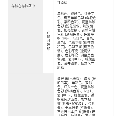
寸原稿
存储在存储箱中
单彩色、双彩色、红头专
色、调整单触色彩 (鲜艳色
彩、柔和色彩)、调整单触
色彩 (浅化图像、加深图
像、加亮复制)、调整单触
存
色彩 (深褐色调)、色彩平
储
衡 (黄色、品红色、青色、
时
黑色)、色彩平衡 (调整饱
复
和度)、色彩平衡 (调整色
印
调)、色彩平衡 (微调浓
度)、色彩平衡 (调整黑色
色调)、复印ID卡、镜像图
像、合并图像、任意尺寸
原稿
海报 (输出页数)、海报 (复
印倍率)、单彩色、双彩
色、红头专色、调整单触
色彩 (深褐色调)、N合1、
复印ID卡、镜像图像、透
明胶片封面页、书本扫
描 (折叠+鞍式装订、仅折
叠)、书本扫描 (不折叠)、
不进行书本扫描 (折叠+鞍
式装订、仅折叠)、不进行