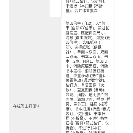
叠+鞍式装订、仅折叠)、
不进行书本扫描 (不折
叠)、合并作业批次
复印倍率 (自动)、XY倍
率 (自动XY倍率)、通过长
度设置、匹配页面尺寸、
海报 (输出页数)、海报 (复
印倍率)、选择纸张 (自
动)、选择纸张（供纸
器）、单面→双面、双面
→双面、书本→双面、书
本→2页、N合1、复印ID
卡、消除原稿黑框、消除
书本黑框、消除装订痕
迹、位置移动 (按位置)、
位置移动 (通过数字键)、
装订边、重复图像（次
数）、重复图像 (自动)、
显现、消隐、透明胶片封
面页、添加封面、插页 (插
页、章节页)、插页 (标签
*1
在标签上打印
纸)、书本扫描 (折叠+鞍式
装订、仅折叠)、书本扫
描 (不折叠)、不进行书本
扫描 (折叠+鞍式装订、仅
折叠)、不进行书本扫
描 (不折叠)、分组(相同