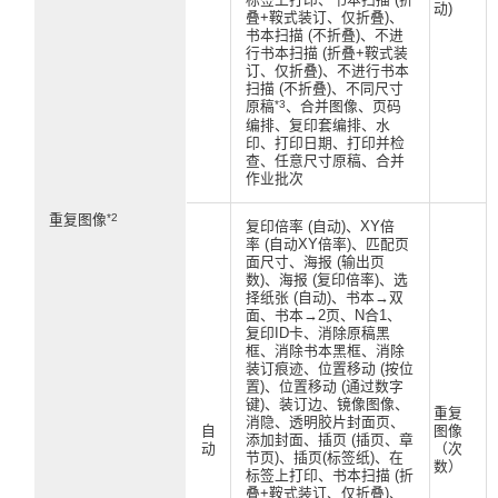
动)
叠+鞍式装订、仅折叠)、
书本扫描 (不折叠)、不进
行书本扫描 (折叠+鞍式装
订、仅折叠)、不进行书本
扫描 (不折叠)、不同尺寸
*3
原稿
、合并图像、页码
编排、复印套编排、水
印、打印日期、打印并检
查、任意尺寸原稿、合并
作业批次
*2
重复图像
复印倍率 (自动)、XY倍
率 (自动XY倍率)、匹配页
面尺寸、海报 (输出页
数)、海报 (复印倍率)、选
择纸张 (自动)、书本→双
面、书本→2页、N合1、
复印ID卡、消除原稿黑
框、消除书本黑框、消除
装订痕迹、位置移动 (按位
置)、位置移动 (通过数字
键)、装订边、镜像图像、
重复
消隐、透明胶片封面页、
自
图像
添加封面、插页 (插页、章
动
（次
节页)、插页(标签纸)、在
数）
标签上打印、书本扫描 (折
叠+鞍式装订、仅折叠)、