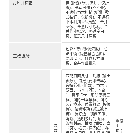
打印并检查
描 (折叠+鞍式装订、仅折
叠)、书本扫描 (不折叠)、
不进行书本扫描 (折叠+鞍
式装订、仅折叠)、不进行
书本扫描 (不折叠)、合并
图像、任意尺寸原稿、合
并作业批次、略过空白
页、任意尺寸原稿
色彩平衡 (微调浓度)、色
彩平衡 (调整黑色色调)、
正/负反转
复印ID卡、任意尺寸原
稿、合并作业批次
匹配页面尺寸、海报 (输出
页数)、海报 (复印倍率)、
选择纸张 (任意)、书本→
双面、书本→2页、N合
1、复印ID卡、消除原稿黑
框、消除书本黑框、消除
装订痕迹、位置移动 (按位
置)、位置移动 (通过数字
键)、装订边、镜像图像、
消隐、透明胶片封面页、
重复
添加封面、插页 (插页、章
次
图
节页)、插页 (标签纸)、在
数
像 (自
标签上打印、书本扫描 (折