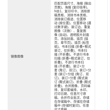
匹配页面尺寸、海报 (输出
页数)、海报 (复印倍率)、
N合1、复印ID卡、消除原
稿黑框、消除书本黑框、
消除装订痕迹、位置移
动 (按位置)、位置移动 (通
过数字键)、装订边、重复
图像（次数）、重复图
像 (自动)、透明胶片封面
页、添加封面、插页 (插
页、章节页)、插页 (标签
纸)、书本扫描 (折叠+鞍式
装订、仅折叠)、书本扫
描 (不折叠)、不进行书本
镜像图像
扫描 (折叠+鞍式装订、仅
折叠)、不进行书本扫
描 (不折叠)、装订+分
套 (角订、双订)、装订+分
套 (装订+分组 (角订、双
订)、装订+分套 (鞍式装
订 (鞍式装订)、折叠 (鞍式
折叠)、合并图像、页码编
排、复印套编排、水印、
打印日期、任意尺寸原
稿、合并作业批次、存储
在存储箱中、存储在存储
箱中 (存储时复印)、任意
尺寸原稿