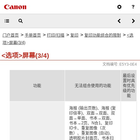
>
>
>
>
>
门户首页
手册首页
打印/扫描
复印
复印功能组合的限制
<选
项>屏幕(3/4)
<选项>屏幕(3/4)
文档编号: E5Y3-0E4
最后设
置时具
功能
无法组合使用的功能
有优先
级的功
能
海报 (输出页数)、海报 (复
印倍率)、双面→双面、双
面→单面、书本→双面、
书本→2页、N合1、复印
ID卡、重复图像（次
数）、重复图像 (自动)、
透明胶片封面页、书本扫