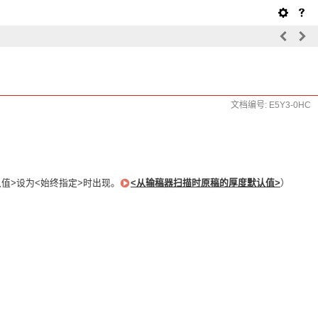
文档编号: E5Y3-0HC
值>设为<始终指定>时出现。
<从输稿器扫描时原稿的厚度默认值>
）