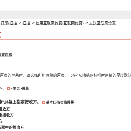
>
>
>
>
打印/扫描
扫描
使用互联网传真(互联网传真)
发送互联网传真
真
放置原稿
厚度的屏幕时，请选择所用原稿的厚度。（在<从输稿器扫描时原稿的厚度默认
>。
<主页>屏幕
能”屏幕上指定接收方。
基本扫描功能屏幕
接收方
定接收方
方
务器中的接收方