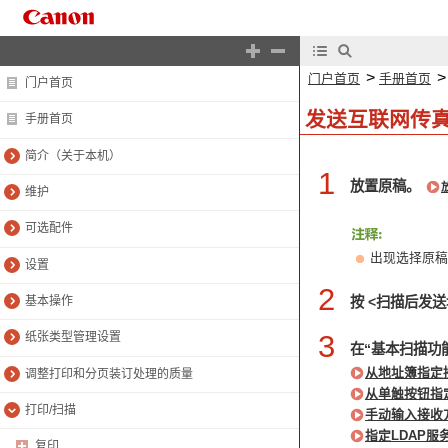
>
门户首页
手册首页
门户首页
发送互联网传
手册首页
简介（关于本机）
1
放置原稿。
维护
可选配件
出现选择原稿
设置
2
按 <扫描后发送
基本操作
3
纸张类型管理设置
在“基本扫描功
从地址簿指定
调整打印和分页装订处理的质量
从单触按钮指
打印/扫描
手动输入接收
指定LDAP服
复印